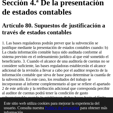
Sección 4.ª De la presentación
de estados contables
Artículo 80. Supuestos de justificación a
través de estados contables
1. Las bases reguladoras podrán prever que la subvención se
justifique mediante la presentación de estados contables cuando: b)
La citada información contable haya sido auditada conforme al
sistema previsto en el ordenamiento jurídico al que esté sometido el
beneficiario. 3. Cuando el alcance de una auditoría de cuentas no se
considere suficiente, las bases reguladoras establecerán el alcance
adicional de la revisión a llevar a cabo por el auditor respecto de la
información contable que sirva de base para determinar la cuantía de
la subvención. En este caso, los resultados del trabajo se
incorporaran al informe complementario al que se refiere el apartado
2 de este artículo y la retribución adicional que corresponda percibir
al auditor de cuentas podrá tener la condición de gasto
subvencionable cuando lo establezcan dichas bases hasta el límite
que en ellas se fije.
Este sitio web utiliza cookies para mejorar la experiencia del
usuario. Consulta nuestra
Política de privacidad
para obtener más
En esta página
información.