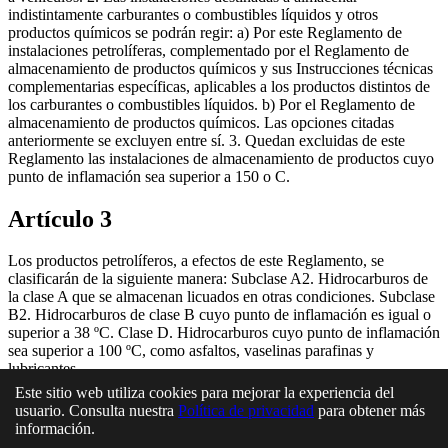
indistintamente carburantes o combustibles líquidos y otros
productos químicos se podrán regir: a) Por este Reglamento de
instalaciones petrolíferas, complementado por el Reglamento de
almacenamiento de productos químicos y sus Instrucciones técnicas
complementarias específicas, aplicables a los productos distintos de
los carburantes o combustibles líquidos. b) Por el Reglamento de
almacenamiento de productos químicos. Las opciones citadas
anteriormente se excluyen entre sí. 3. Quedan excluidas de este
Reglamento las instalaciones de almacenamiento de productos cuyo
punto de inflamación sea superior a 150 o C.
Artículo 3
Los productos petrolíferos, a efectos de este Reglamento, se
clasificarán de la siguiente manera: Subclase A2. Hidrocarburos de
la clase A que se almacenan licuados en otras condiciones. Subclase
B2. Hidrocarburos de clase B cuyo punto de inflamación es igual o
superior a 38 ºC. Clase D. Hidrocarburos cuyo punto de inflamación
sea superior a 100 ºC, como asfaltos, vaselinas parafinas y
lubricantes.
Este sitio web utiliza cookies para mejorar la experiencia del
En esta página
usuario. Consulta nuestra
Política de privacidad
para obtener más
información.
Artículo 1