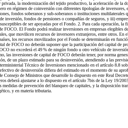
rivada, la modernización del tejido productivo, la aceleración de la dobl
o en régimen de coinversión con diferentes tipologías de inversores, ent
iones, fondos soberanos y sub-soberanos o instituciones multilaterales q
 de inversión, fondos de pensiones o compañías de seguros, y iii) empresa
 susceptibles de ser apoyadas por el Fondo. 2. Para cada operación, la
a de FOCO. El Fondo podrá realizar inversiones en empresas elegibles d
les, que movilicen recursos de inversores extranjeros, entre otros. En e
aíses, los recursos movilizados por el Fondo se determinarán en funció
ital de FOCO no deberán suponer que la participación del capital de pro
e FOCO no excederá el 49 % de ningún fondo u otro vehículo de inversió
mo, las inversiones de capital de FOCO deberán tener, por norma general
ión, de un plazo estimado para su desinversión, atendiendo a las previs
erministerial Técnico de Inversiones mencionado en el artículo 8.8 sobr
fectivo de desinversión difiera del estimado en el momento de su aprob
 Consejo de Ministros que desarrolle lo dispuesto en este Real Decreto-
ros deberá ajustarse a lo dispuesto en el artículo 7bis de la Ley 19/200
s medidas de prevención del blanqueo de capitales, y la disposición tra
tico, y en materia tributaria.