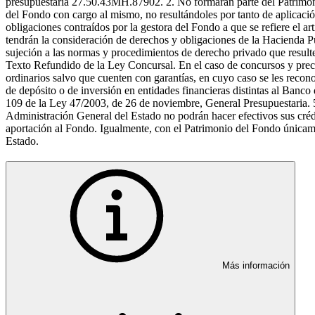
presupuestaria 27.50.43MH.87902. 2. No formarán parte del Patrimonio 
del Fondo con cargo al mismo, no resultándoles por tanto de aplicació
obligaciones contraídos por la gestora del Fondo a que se refiere el 
tendrán la consideración de derechos y obligaciones de la Hacienda Pú
sujeción a las normas y procedimientos de derecho privado que resulten
Texto Refundido de la Ley Concursal. En el caso de concursos y preco
ordinarios salvo que cuenten con garantías, en cuyo caso se les recono
de depósito o de inversión en entidades financieras distintas al Banco 
109 de la Ley 47/2003, de 26 de noviembre, General Presupuestaria. 5
Administración General del Estado no podrán hacer efectivos sus crédit
aportación al Fondo. Igualmente, con el Patrimonio del Fondo únicame
Estado.
Más información