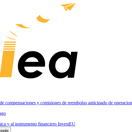
n de compensaciones y comisiones de reembolso anticipado de operaciones
pago
ica y al instrumento financiero InvestEU
oggle