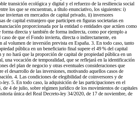
e transición ecológica y digital y el refuerzo de la resiliencia social
re los que se encuentran, a título enunciativo, los siguientes: i)
ue inviertan en mercados de capital privado, ii) inversores
s de capital extranjero que participen en figuras societarias en
 financiación proporcionada por la entidad o entidades que actúen como
e forma directa y también de forma indirecta, como por ejemplo a
l caso de que el Fondo invierta, directa o indirectamente, en
n al volumen de inversión prevista en España. 3. En todo caso, tanto
piedad pública en un beneficiario final supere el 49 % del capital
n y no hará que la proporción de capital de propiedad pública en un
, una vocación de temporalidad, que se reflejará en la identificación
iones del plan de negocio y otras eventuales consideraciones que
e el desarrollo de las inversiones, motivando aquellos casos de
ación. 4. Las condiciones de elegibilidad de coinversores y de
ley. 5. En todo caso, la adquisición de las participaciones en el
3, de 4 de julio, sobre régimen jurídico de los movimientos de capitales
nsitoria única del Real Decreto-ley 34/2020, de 17 de noviembre, de