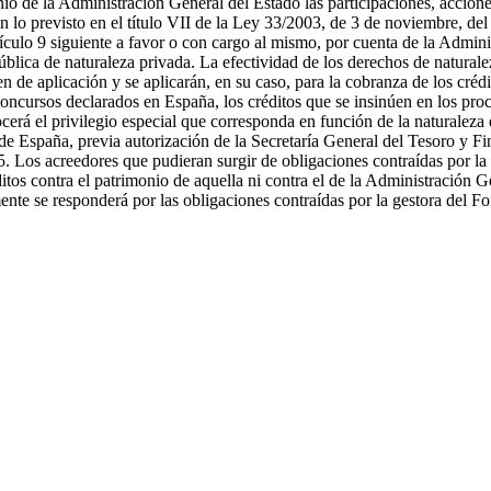
de la Administración General del Estado las participaciones, acciones,
n lo previsto en el título VII de la Ley 33/2003, de 3 de noviembre, de
artículo 9 siguiente a favor o con cargo al mismo, por cuenta de la Adm
blica de naturaleza privada. La efectividad de los derechos de naturalez
 de aplicación y se aplicarán, en su caso, para la cobranza de los crédi
ncursos declarados en España, los créditos que se insinúen en los proc
cerá el privilegio especial que corresponda en función de la naturaleza 
de España, previa autorización de la Secretaría General del Tesoro y Fin
. Los acreedores que pudieran surgir de obligaciones contraídas por la
os contra el patrimonio de aquella ni contra el de la Administración Ge
nte se responderá por las obligaciones contraídas por la gestora del F