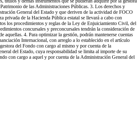
 títulos y demás instrumentos que se pudieran adquirir por la gestora
l Patrimonio de las Administraciones Públicas. 3. Los derechos y
inistración General del Estado y que deriven de la actividad de FOCO
a privada de la Hacienda Pública estatal se llevará a cabo con
tos los procedimientos y reglas de la Ley de Enjuiciamiento Civil, del
edimientos concursales y preconcursales tendrán la consideración de
de aquellas. 4. Para optimizar la gestión, podrán mantenerse cuentas
anciación Internacional, con arreglo a lo establecido en el artículo
 gestora del Fondo con cargo al mismo y por cuenta de la
neral del Estado, cuya responsabilidad se limita al importe de su
ondo con cargo a aquel y por cuenta de la Administración General del