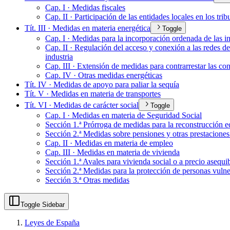
Cap. I · Medidas fiscales
Cap. II · Participación de las entidades locales en los tr
Tít. III · Medidas en materia energética
Toggle
Cap. I · Medidas para la incorporación ordenada de las in
Cap. II · Regulación del acceso y conexión a las redes de
industria
Cap. III · Extensión de medidas para contrarrestar las c
Cap. IV · Otras medidas energéticas
Tít. IV · Medidas de apoyo para paliar la sequía
Tít. V · Medidas en materia de transportes
Tít. VI · Medidas de carácter social
Toggle
Cap. I · Medidas en materia de Seguridad Social
Sección 1.ª Prórroga de medidas para la reconstrucción 
Sección 2.ª Medidas sobre pensiones y otras prestaciones
Cap. II · Medidas en materia de empleo
Cap. III · Medidas en materia de vivienda
Sección 1.ª Avales para vivienda social o a precio asequi
Sección 2.ª Medidas para la protección de personas vulne
Sección 3.ª Otras medidas
Toggle Sidebar
Leyes de España