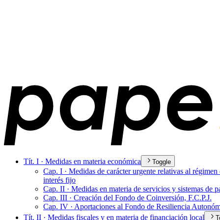
Tít. I · Medidas en materia económica
Toggle
Cap. I · Medidas de carácter urgente relativas al régime
interés fijo
Cap. II · Medidas en materia de servicios y sistemas de 
Cap. III · Creación del Fondo de Coinversión, F.C.P.J.
Cap. IV · Aportaciones al Fondo de Resiliencia Autonóm
Tít. II · Medidas fiscales y en materia de financiación local
T