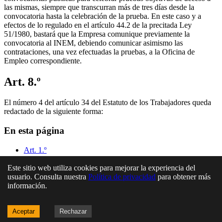
las mismas, siempre que transcurran más de tres días desde la
convocatoria hasta la celebración de la prueba. En este caso y a
efectos de lo regulado en el artículo 44.2 de la precitada Ley
51/1980, bastará que la Empresa comunique previamente la
convocatoria al INEM, debiendo comunicar asimismo las
contrataciones, una vez efectuadas la pruebas, a la Oficina de
Empleo correspondiente.
Art. 8.º
El número 4 del artículo 34 del Estatuto de los Trabajadores queda
redactado de la siguiente forma:
En esta página
Art. 1.º
Art. 2.º
Art. 3.º
Este sitio web utiliza cookies para mejorar la experiencia del
Art. 4.º
usuario. Consulta nuestra
Política de privacidad
para obtener más
Art. 5.º
información.
Art. 6.º
Art. 7.º
Aceptar
Rechazar
Art. 8.º