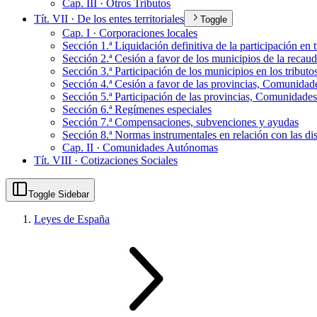
Cap. III · Otros Tributos
Tít. VII · De los entes territoriales
Toggle
Cap. I · Corporaciones locales
Sección 1.ª Liquidación definitiva de la participación en
Sección 2.ª Cesión a favor de los municipios de la recau
Sección 3.ª Participación de los municipios en los tributo
Sección 4.ª Cesión a favor de las provincias, Comunidad
Sección 5.ª Participación de las provincias, Comunidades
Sección 6.ª Regímenes especiales
Sección 7.ª Compensaciones, subvenciones y ayudas
Sección 8.ª Normas instrumentales en relación con las dis
Cap. II · Comunidades Autónomas
Tít. VIII · Cotizaciones Sociales
Toggle Sidebar
Leyes de España