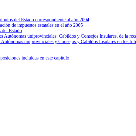
 tributos del Estado correspondiente al año 2004
dación de impuestos estatales en el año 2005
s del Estado
es Autónomas uniprovinciales, Cabildos y Consejos Insulares, de la rec
 Autónomas uniprovinciales y Consejos y Cabildos Insulares en los trib
posiciones incluidas en este capítulo