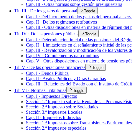
Cap. III · Otras normas sobre gestión presupuestaria
Tít. III · De los gastos de personal
Toggle
Cap. I · Del incremento de los gastos del personal al serv
Cap. II · De los regímenes retributivos
Cap. III · Otras disposiciones en materia de régimen del 
Tít. IV · De las pensiones públicas
Toggle
Cap. I · Determinación inicial de las pensiones del Régim
Cap. II · Limitaciones en el señalamiento inicial de las p
Cap. III · Revalorización y modificación de los valores d
Cap. IV · Complementos para mínimos
Cap. V · Otras disposiciones en materia de pensiones púb
Tít. V · De las operaciones financieras
Toggle
Cap. I · Deuda Pública
Cap. II · Avales Públicos y Otras Garantías
Cap. III · Relaciones del Estado con el Instituto de Crédi
Tít. VI · Normas Tributarias
Toggle
Cap. I · Impuestos Directos
Sección 1.ª Impuesto sobre la Renta de las Personas Físi
Sección 2.ª Impuesto sobre Sociedades
Sección 3.ª Impuestos Locales
Cap. II · Impuestos Indirectos
Sección 1.ª Impuestos sobre Transmisiones Patrimoniale
Sección 2.ª Impuestos especiales