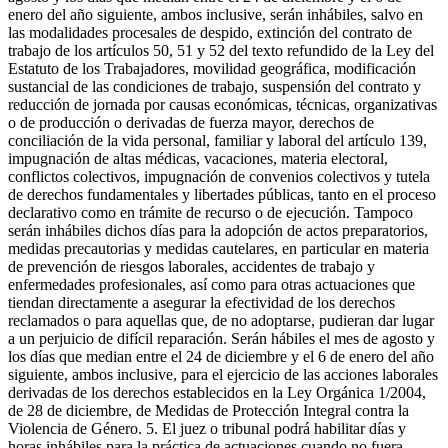
enero del año siguiente, ambos inclusive, serán inhábiles, salvo en
las modalidades procesales de despido, extinción del contrato de
trabajo de los artículos 50, 51 y 52 del texto refundido de la Ley del
Estatuto de los Trabajadores, movilidad geográfica, modificación
sustancial de las condiciones de trabajo, suspensión del contrato y
reducción de jornada por causas económicas, técnicas, organizativas
o de producción o derivadas de fuerza mayor, derechos de
conciliación de la vida personal, familiar y laboral del artículo 139,
impugnación de altas médicas, vacaciones, materia electoral,
conflictos colectivos, impugnación de convenios colectivos y tutela
de derechos fundamentales y libertades públicas, tanto en el proceso
declarativo como en trámite de recurso o de ejecución. Tampoco
serán inhábiles dichos días para la adopción de actos preparatorios,
medidas precautorias y medidas cautelares, en particular en materia
de prevención de riesgos laborales, accidentes de trabajo y
enfermedades profesionales, así como para otras actuaciones que
tiendan directamente a asegurar la efectividad de los derechos
reclamados o para aquellas que, de no adoptarse, pudieran dar lugar
a un perjuicio de difícil reparación. Serán hábiles el mes de agosto y
los días que median entre el 24 de diciembre y el 6 de enero del año
siguiente, ambos inclusive, para el ejercicio de las acciones laborales
derivadas de los derechos establecidos en la Ley Orgánica 1/2004,
de 28 de diciembre, de Medidas de Protección Integral contra la
Violencia de Género. 5. El juez o tribunal podrá habilitar días y
horas inhábiles para la práctica de actuaciones cuando no fuera