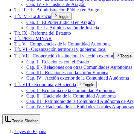
Cap. IV · El Justicia de Aragón
Tít. III · La Administración Pública en Aragón
Tít. IV · La Justicia
Toggle
Cap. I · El Poder Judicial en Aragón
Cap. II · La Administración de Justicia
Tít. IX · Reforma del Estatuto
Tít. PRELIMINAR
Tít. V · Competencias de la Comunidad Autónoma
Tít. VI · Organización territorial y gobierno local
Tít. VII · Cooperación institucional y acción exterior
Toggle
Cap. I · Relaciones con el Estado
Cap. II · Relaciones con otras Comunidades Autónomas
Cap. III · Relaciones con la Unión Europea
Cap. IV · Acción exterior de la Comunidad Autónoma
Tít. VIII · Economía y Hacienda
Toggle
Cap. I · Economía de la Comunidad Autónoma
Cap. II · Hacienda de la Comunidad Autónoma
Cap. III · Patrimonio de la Comunidad Autónoma de Ar
Cap. IV · Hacienda de las Entidades Locales Aragonesas
Toggle Sidebar
Leyes de España