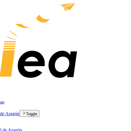
sas
a de Aragón
Toggle
al de Aragón