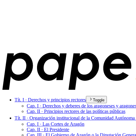
Tít. I · Derechos y principios rectores
Toggle
Cap. I · Derechos y deberes de los aragoneses y aragone
Cap. II · Principios rectores de las políticas públicas
Tít. II · Organización institucional de la Comunidad Autónom
Cap. I · Las Cortes de Aragón
Cap. II · El Presidente
Cap. III · El Gobierno de Aragón o la Diputación Gener