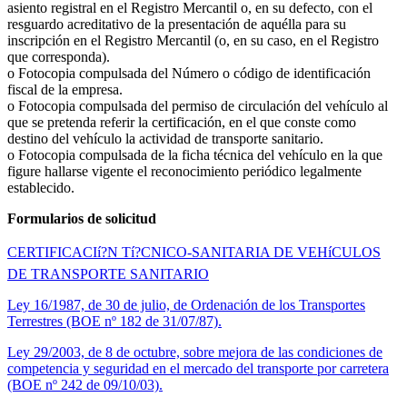
asiento registral en el Registro Mercantil o, en su defecto, con el
resguardo acreditativo de la presentación de aquélla para su
inscripción en el Registro Mercantil (o, en su caso, en el Registro
que corresponda).
o Fotocopia compulsada del Número o código de identificación
fiscal de la empresa.
o Fotocopia compulsada del permiso de circulación del vehículo al
que se pretenda referir la certificación, en el que conste como
destino del vehículo la actividad de transporte sanitario.
o Fotocopia compulsada de la ficha técnica del vehículo en la que
figure hallarse vigente el reconocimiento periódico legalmente
establecido.
Formularios de solicitud
CERTIFICACIí?N Tí?CNICO-SANITARIA DE VEHíCULOS
DE TRANSPORTE SANITARIO
Ley 16/1987, de 30 de julio, de Ordenación de los Transportes
Terrestres (BOE nº 182 de 31/07/87).
Ley 29/2003, de 8 de octubre, sobre mejora de las condiciones de
competencia y seguridad en el mercado del transporte por carretera
(BOE nº 242 de 09/10/03).