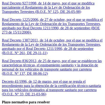
Real Decreto 927/1998, de 14 de mayo, por el que se modifica
parcialmente el Reglamento de la Ley de Ordenación de los
Transportes Terrestres (B.O.E. Nº 125, DE 26-05-98)
Real Decreto 1225/2006, de 27 de octubre, por el que se modifica el
Reglamento de la Ley de Ordenación de los Transportes Terrestres,
aprobado por Real Decreto 1211/1990, de 28 de septiembre (BOE
273 de 15/11/2006).
Real Decreto 1387/2011, de 14 de octubre, por el que se modifica el
Reglamento de la Ley de Ordenación de los Transportes Terrestres,
aprobado por el Real Decreto 1211/1990, de 28 de septiembre
(B.O.E. Nº 261, DE 29-11-11)
Real Decreto 836/2012, de 25 de mayo, por el que se establecen las
características técnicas, el equipamiento sanitario y la dotación de
personal de los vehículos de transporte sanitario por carretera
(B.O.E. Nº 137, DE 08-06-12)
Decreto 41/1996, de 12 de marzo, por el que se regula el
procedimiento para la obtención de la certificación técnico-sanitaria
para los vehículos destinados al transporte sanitario por carretera
(D.O.E. Nº 33, DE 21-03-96)
Plazo normativo para resolver