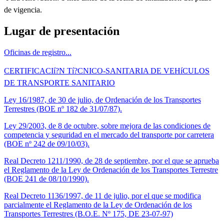
de vigencia.
Lugar de presentación
Oficinas de registro...
CERTIFICACIí?N Tí?CNICO-SANITARIA DE VEHíCULOS
DE TRANSPORTE SANITARIO
Ley 16/1987, de 30 de julio, de Ordenación de los Transportes
Terrestres (BOE nº 182 de 31/07/87).
Ley 29/2003, de 8 de octubre, sobre mejora de las condiciones de
competencia y seguridad en el mercado del transporte por carretera
(BOE nº 242 de 09/10/03).
Real Decreto 1211/1990, de 28 de septiembre, por el que se aprueba
el Reglamento de la Ley de Ordenación de los Transportes Terrestre
(BOE 241 de 08/10/1990).
Real Decreto 1136/1997, de 11 de julio, por el que se modifica
parcialmente el Reglamento de la Ley de Ordenación de los
Transportes Terrestres (B.O.E. Nº 175, DE 23-07-97)