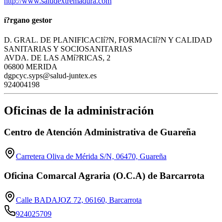
http://www.saludextremadura.com
í?rgano gestor
D. GRAL. DE PLANIFICACIí?N, FORMACIí?N Y CALIDAD
SANITARIAS Y SOCIOSANITARIAS
AVDA. DE LAS AMí?RICAS, 2
06800 MERIDA
dgpcyc.syps@salud-juntex.es
924004198
Oficinas de la administración
Centro de Atención Administrativa de Guareña
Carretera Oliva de Mérida S/N, 06470, Guareña
Oficina Comarcal Agraria (O.C.A) de Barcarrota
Calle BADAJOZ 72, 06160, Barcarrota
924025709