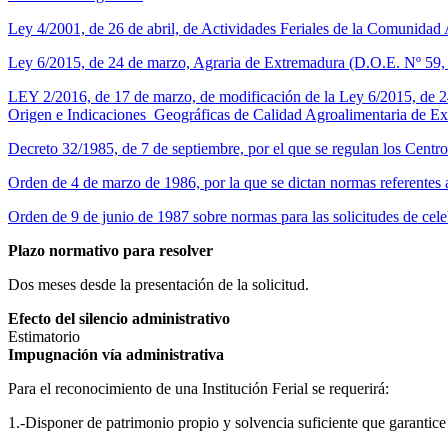
Ley 4/2001, de 26 de abril, de Actividades Feriales de la Comunid
Ley 6/2015, de 24 de marzo, Agraria de Extremadura (D.O.E. Nº 59
LEY 2/2016, de 17 de marzo, de modificación de la Ley 6/2015, de 2
Origen e Indicaciones Geográficas de Calidad Agroalimentaria de E
Decreto 32/1985, de 7 de septiembre, por el que se regulan los Cent
Orden de 4 de marzo de 1986, por la que se dictan normas referente
Orden de 9 de junio de 1987 sobre normas para las solicitudes de cel
Plazo normativo para resolver
Dos meses desde la presentación de la solicitud.
Efecto del silencio administrativo
Estimatorio
Impugnación ví­a administrativa
Para el reconocimiento de una Institución Ferial se requerirá:
1.-Disponer de patrimonio propio y solvencia suficiente que garantice