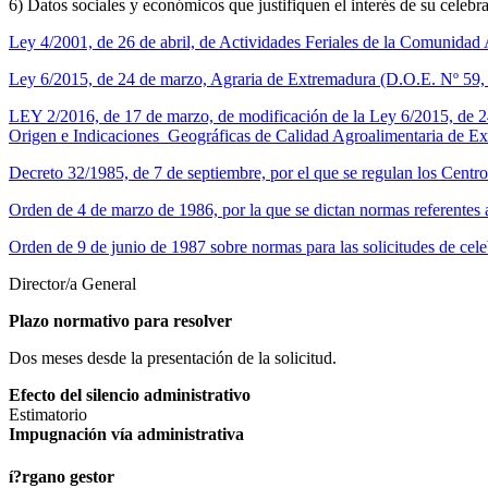
6) Datos sociales y económicos que justifiquen el interés de su celebr
Ley 4/2001, de 26 de abril, de Actividades Feriales de la Comunid
Ley 6/2015, de 24 de marzo, Agraria de Extremadura (D.O.E. Nº 59
LEY 2/2016, de 17 de marzo, de modificación de la Ley 6/2015, de 2
Origen e Indicaciones Geográficas de Calidad Agroalimentaria de E
Decreto 32/1985, de 7 de septiembre, por el que se regulan los Cent
Orden de 4 de marzo de 1986, por la que se dictan normas referente
Orden de 9 de junio de 1987 sobre normas para las solicitudes de cel
Director/a General
Plazo normativo para resolver
Dos meses desde la presentación de la solicitud.
Efecto del silencio administrativo
Estimatorio
Impugnación ví­a administrativa
í?rgano gestor