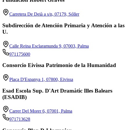
Carretera De Deià a s/n, 07179, Sóller
Subdirección de Atención Primaria y Atención a las
U.
Calle Reina Esclaramunda 9, 07003, Palma
971175600
Consorcio Eivissa Patrimonio de la Humanidad
Plaça D'Espanya 1, 07800, Eivissa
Esad Escola Sup. D'Art Dramàtic Illes Balears
(ESADIB)
Carrer Del Morer 6, 07001, Palma
971713628