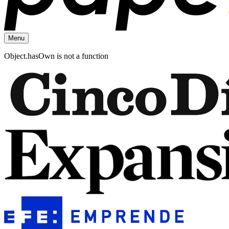
Menu
Object.hasOwn is not a function