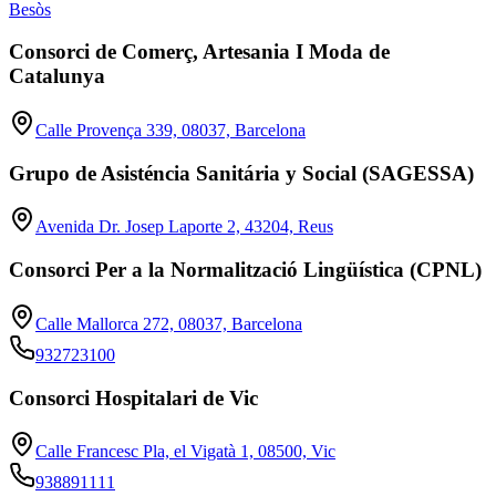
Besòs
Consorci de Comerç, Artesania I Moda de
Catalunya
Calle Provença 339, 08037, Barcelona
Grupo de Asisténcia Sanitária y Social (SAGESSA)
Avenida Dr. Josep Laporte 2, 43204, Reus
Consorci Per a la Normalització Lingüística (CPNL)
Calle Mallorca 272, 08037, Barcelona
932723100
Consorci Hospitalari de Vic
Calle Francesc Pla, el Vigatà 1, 08500, Vic
938891111