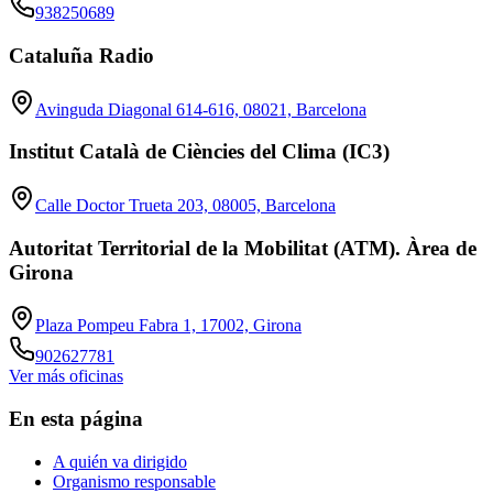
938250689
Cataluña Radio
Avinguda Diagonal 614-616, 08021, Barcelona
Institut Català de Ciències del Clima (IC3)
Calle Doctor Trueta 203, 08005, Barcelona
Autoritat Territorial de la Mobilitat (ATM). Àrea de
Girona
Plaza Pompeu Fabra 1, 17002, Girona
902627781
Ver más oficinas
En esta página
A quién va dirigido
Organismo responsable