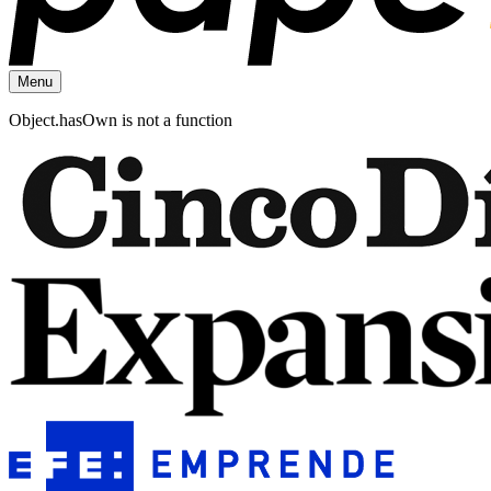
Menu
Object.hasOwn is not a function