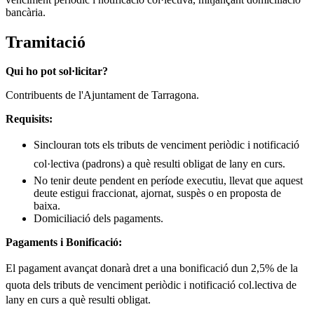
bancària.
Tramitació
Qui ho pot sol·licitar?
Contribuents de l'Ajuntament de Tarragona.
Requisits:
Sinclouran tots els tributs de venciment periòdic i notificació
col·lectiva (padrons) a què resulti obligat de lany en curs.
No tenir deute pendent en període executiu, llevat que aquest
deute estigui fraccionat, ajornat, suspès o en proposta de
baixa.
Domiciliació dels pagaments.
Pagaments i Bonificació:
El pagament avançat donarà dret a una bonificació dun 2,5% de la
quota dels tributs de venciment periòdic i notificació col.lectiva de
lany en curs a què resulti obligat.