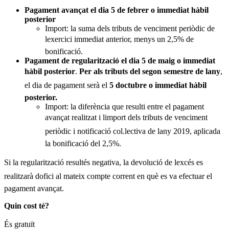
Pagament avançat el dia 5 de febrer o immediat hàbil
posterior
Import: la suma dels tributs de venciment periòdic de
lexercici immediat anterior, menys un 2,5% de
bonificació.
P
agament de regularització el dia 5 de maig o immediat
hàbil posterior
.
Per als tributs del segon semestre de lany
,
el dia de pagament serà el
5 doctubre o immediat hàbil
posterior.
Import: la diferència que resulti entre el pagament
avançat realitzat i limport dels tributs de venciment
periòdic i notificació col.lectiva de lany 2019, aplicada
la bonificació del 2,5%.
Si la regularització resultés negativa, la devolució de lexcés es
realitzarà dofici al mateix compte corrent en què es va efectuar el
pagament avançat.
Quin cost té?
És gratuït