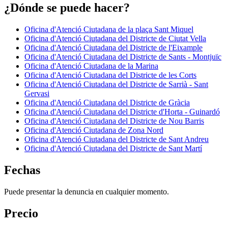
¿Dónde se puede hacer?
Oficina d'Atenció Ciutadana de la plaça Sant Miquel
Oficina d'Atenció Ciutadana del Districte de Ciutat Vella
Oficina d'Atenció Ciutadana del Districte de l'Eixample
Oficina d'Atenció Ciutadana del Districte de Sants - Montjuïc
Oficina d'Atenció Ciutadana de la Marina
Oficina d'Atenció Ciutadana del Districte de les Corts
Oficina d'Atenció Ciutadana del Districte de Sarrià - Sant
Gervasi
Oficina d'Atenció Ciutadana del Districte de Gràcia
Oficina d'Atenció Ciutadana del Districte d'Horta - Guinardó
Oficina d'Atenció Ciutadana del Districte de Nou Barris
Oficina d'Atenció Ciutadana de Zona Nord
Oficina d'Atenció Ciutadana del Districte de Sant Andreu
Oficina d'Atenció Ciutadana del Districte de Sant Martí
Fechas
Puede presentar la denuncia en cualquier momento.
Precio