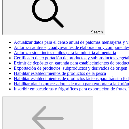
Search
Actualizar datos para el censo anual de palomas mensajeras y 
Autorizar aditivos, coadyuvantes de elaboración y componentes 
Autorizar stockinetes e hilos para la industria alimentaria
Certificado de exportación de productos y subproductos vegetal
Eximir de depósito en garantía para establecimientos de produc
Exportación de productos, subproductos y derivados de origen an
Habilitar establecimientos de productos de la pesca
Habilitar establecimientos de productos lácteos para tránsito fed
Habilitar plantas procesadoras de maní para exportar a la Unió
Inscribir empacadoras y frigoríficos para exportación de frutas, 