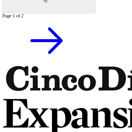
Page
1
of
2