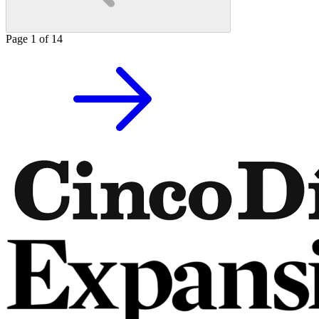
Page
1
of
14