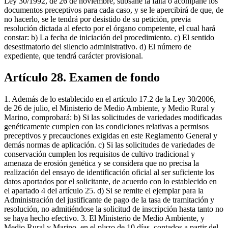
Ley 30/1992, de 26 de noviembre, subsane la falta o acompañe los
documentos preceptivos para cada caso, y se le apercibirá de que, de
no hacerlo, se le tendrá por desistido de su petición, previa
resolución dictada al efecto por el órgano competente, el cual hará
constar: b) La fecha de iniciación del procedimiento. c) El sentido
desestimatorio del silencio administrativo. d) El número de
expediente, que tendrá carácter provisional.
Artículo 28. Examen de fondo
1. Además de lo establecido en el artículo 17.2 de la Ley 30/2006,
de 26 de julio, el Ministerio de Medio Ambiente, y Medio Rural y
Marino, comprobará: b) Si las solicitudes de variedades modificadas
genéticamente cumplen con las condiciones relativas a permisos
preceptivos y precauciones exigidas en este Reglamento General y
demás normas de aplicación. c) Si las solicitudes de variedades de
conservación cumplen los requisitos de cultivo tradicional y
amenaza de erosión genética y se considera que no precisa la
realización del ensayo de identificación oficial al ser suficiente los
datos aportados por el solicitante, de acuerdo con lo establecido en
el apartado 4 del artículo 25. d) Si se remite el ejemplar para la
Administración del justificante de pago de la tasa de tramitación y
resolución, no admitiéndose la solicitud de inscripción hasta tanto no
se haya hecho efectivo. 3. El Ministerio de Medio Ambiente, y
Medio Rural y Marino, en el plazo de 10 días, contados a partir del