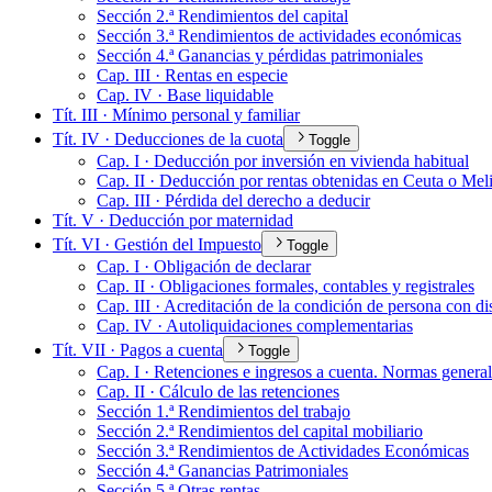
Sección 2.ª Rendimientos del capital
Sección 3.ª Rendimientos de actividades económicas
Sección 4.ª Ganancias y pérdidas patrimoniales
Cap. III · Rentas en especie
Cap. IV · Base liquidable
Tít. III · Mínimo personal y familiar
Tít. IV · Deducciones de la cuota
Toggle
Cap. I · Deducción por inversión en vivienda habitual
Cap. II · Deducción por rentas obtenidas en Ceuta o Meli
Cap. III · Pérdida del derecho a deducir
Tít. V · Deducción por maternidad
Tít. VI · Gestión del Impuesto
Toggle
Cap. I · Obligación de declarar
Cap. II · Obligaciones formales, contables y registrales
Cap. III · Acreditación de la condición de persona con d
Cap. IV · Autoliquidaciones complementarias
Tít. VII · Pagos a cuenta
Toggle
Cap. I · Retenciones e ingresos a cuenta. Normas genera
Cap. II · Cálculo de las retenciones
Sección 1.ª Rendimientos del trabajo
Sección 2.ª Rendimientos del capital mobiliario
Sección 3.ª Rendimientos de Actividades Económicas
Sección 4.ª Ganancias Patrimoniales
Sección 5.ª Otras rentas