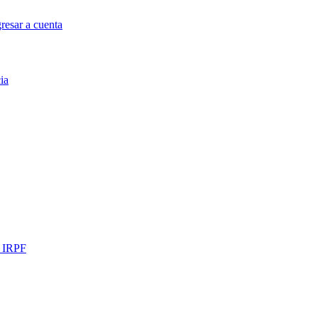
resar a cuenta
ia
l IRPF