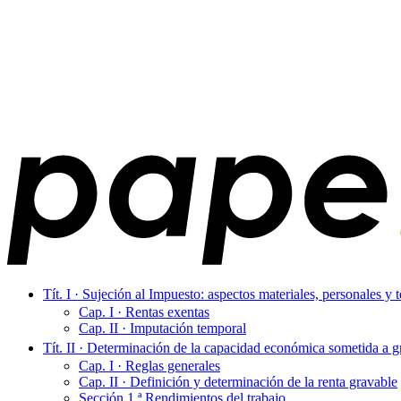
Tít. I · Sujeción al Impuesto: aspectos materiales, personales y
Cap. I · Rentas exentas
Cap. II · Imputación temporal
Tít. II · Determinación de la capacidad económica sometida a 
Cap. I · Reglas generales
Cap. II · Definición y determinación de la renta gravable
Sección 1.ª Rendimientos del trabajo