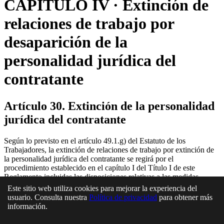
CAPÍTULO IV · Extinción de
relaciones de trabajo por
desaparición de la
personalidad jurídica del
contratante
Artículo 30. Extinción de la personalidad
jurídica del contratante
Según lo previsto en el artículo 49.1.g) del Estatuto de los
Trabajadores, la extinción de relaciones de trabajo por extinción de
la personalidad jurídica del contratante se regirá por el
procedimiento establecido en el capítulo I del Título I de este
Reglamento incluidas las disposiciones relativas a las medidas
sociales de acompañamiento y al plan de recolocación externa.
Este sitio web utiliza cookies para mejorar la experiencia del
usuario. Consulta nuestra
Política de privacidad
para obtener más
En esta página
información.