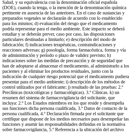
Salud, y su equivalencia con la denominación oficial española
(DOE), cuando la tenga, o la mención de la denominación química
pertinente en ausencia de las anteriores. En el caso de sustancias y
preparados vegetales se declararán de acuerdo con lo establecido
para los mismos; d) evaluación del riesgo que el medicamento
podría representar para el medio ambiente. Este impacto se deberá
estudiar y se deberán prever, caso por caso, las disposiciones
particulares destinadas a limitarlo; e) descripción del modo de
fabricación; f) indicaciones terapéuticas, contraindicaciones y
reacciones adversas; g) posología, forma farmacéutica, forma y vía
de administración y período o plazo de validez previsto; h)
indicaciones sobre las medidas de precaución y de seguridad que
han de adoptarse al almacenar el medicamento, al administrarlo a los
pacientes y al eliminar los productos residuales, junto con la
indicación de cualquier riesgo potencial que el medicamento pudiera
presentar para el medio ambiente; i) descripción de los métodos de
control utilizados por el fabricante; j) resultado de las pruebas: 2.º
Preclínicas (toxicológicas y farmacológicas). 3.º Clínicas. k) un
resumen del sistema de farmacovigilancia del solicitante, que
incluya: 2.º Los Estados miembros en los que reside y desempeña
sus funciones dicha persona cualificada, 3.º Datos de contacto de la
persona cualificada, 4.º Declaración firmada por el solicitante que
certifique que dispone de los medios necesarios para desempeñar las
funciones y asumir las responsabilidades definidas en la normativa
sobre farmacovigilancia, 5.º Referencia a la ubicación del archivo