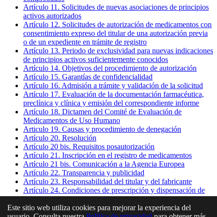
Artículo 11. Solicitudes de nuevas asociaciones de principios
activos autorizados
Artículo 12. Solicitudes de autorización de medicamentos con
consentimiento expreso del titular de una autorización previa
o de un expediente en trámite de registro
Artículo 13. Periodo de exclusividad para nuevas indicaciones
de principios activos suficientemente conocidos
Artículo 14. Objetivos del procedimiento de autorización
Artículo 15. Garantías de confidencialidad
Artículo 16. Admisión a trámite y validación de la solicitud
Artículo 17. Evaluación de la documentación farmacéutica,
preclínica y clínica y emisión del correspondiente informe
Artículo 18. Dictamen del Comité de Evaluación de
Medicamentos de Uso Humano
Articulo 19. Causas y procedimiento de denegación
Artículo 20. Resolución
Artículo 20 bis. Requisitos posautorización
Artículo 21. Inscripción en el registro de medicamentos
Artículo 21 bis. Comunicación a la Agencia Europea
Artículo 22. Transparencia y publicidad
Artículo 23. Responsabilidad del titular y del fabricante
Artículo 24. Condiciones de prescripción y dispensación de
los medicamentos
Artículo 25. Medicamentos objeto de publicidad destinada al
Este sitio web utiliza cookies para mejorar la experiencia del
público
usuario. Consulta nuestra
Política de privacidad
para obtener más