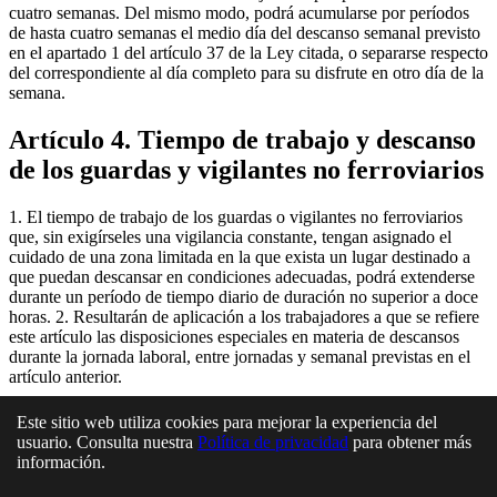
cuatro semanas. Del mismo modo, podrá acumularse por períodos
de hasta cuatro semanas el medio día del descanso semanal previsto
en el apartado 1 del artículo 37 de la Ley citada, o separarse respecto
del correspondiente al día completo para su disfrute en otro día de la
semana.
Artículo 4. Tiempo de trabajo y descanso
de los guardas y vigilantes no ferroviarios
1. El tiempo de trabajo de los guardas o vigilantes no ferroviarios
que, sin exigírseles una vigilancia constante, tengan asignado el
cuidado de una zona limitada en la que exista un lugar destinado a
que puedan descansar en condiciones adecuadas, podrá extenderse
durante un período de tiempo diario de duración no superior a doce
horas. 2. Resultarán de aplicación a los trabajadores a que se refiere
este artículo las disposiciones especiales en materia de descansos
durante la jornada laboral, entre jornadas y semanal previstas en el
artículo anterior.
En esta página
Este sitio web utiliza cookies para mejorar la experiencia del
usuario. Consulta nuestra
Política de privacidad
para obtener más
información.
Artículo 3. Tiempo de trabajo y descanso de los empleados de
fincas urbanas