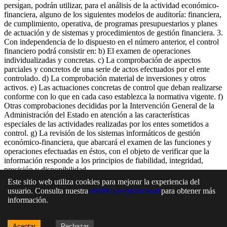
persigan, podrán utilizar, para el análisis de la actividad económico-
financiera, alguno de los siguientes modelos de auditoría: financiera,
de cumplimiento, operativa, de programas presupuestarios y planes
de actuación y de sistemas y procedimientos de gestión financiera. 3.
Con independencia de lo dispuesto en el número anterior, el control
financiero podrá consistir en: b) El examen de operaciones
individualizadas y concretas. c) La comprobación de aspectos
parciales y concretos de una serie de actos efectuados por el ente
controlado. d) La comprobación material de inversiones y otros
activos. e) Las actuaciones concretas de control que deban realizarse
conforme con lo que en cada caso establezca la normativa vigente. f)
Otras comprobaciones decididas por la Intervención General de la
Administración del Estado en atención a las características
especiales de las actividades realizadas por los entes sometidos a
control. g) La revisión de los sistemas informáticos de gestión
económico-financiera, que abarcará el examen de las funciones y
operaciones efectuadas en éstos, con el objeto de verificar que la
información responde a los principios de fiabilidad, integridad,
precisión y disponibilidad.
Este sitio web utiliza cookies para mejorar la experiencia del
En esta página
usuario. Consulta nuestra
Política de privacidad
para obtener más
información.
Artículo 33. Ambito de aplicación
Artículo 34. Objetivo y competencias
Aceptar
Rechazar