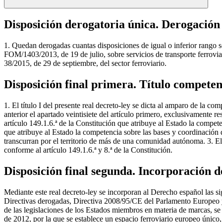
Disposición derogatoria única. Derogació
1. Quedan derogadas cuantas disposiciones de igual o inferior rango s
FOM/1403/2013, de 19 de julio, sobre servicios de transporte ferroviario
38/2015, de 29 de septiembre, del sector ferroviario.
Disposición final primera. Título competen
1. El título I del presente real decreto-ley se dicta al amparo de la co
anterior el apartado veintisiete del artículo primero, exclusivamente r
artículo 149.1.6.ª de la Constitución que atribuye al Estado la competen
que atribuye al Estado la competencia sobre las bases y coordinación d
transcurran por el territorio de más de una comunidad autónoma. 3. El 
conforme al artículo 149.1.6.ª y 8.ª de la Constitución.
Disposición final segunda. Incorporación 
Mediante este real decreto-ley se incorporan al Derecho español las sig
Directivas derogadas, Directiva 2008/95/CE del Parlamento Europeo y
de las legislaciones de los Estados miembros en materia de marcas, se
de 2012, por la que se establece un espacio ferroviario europeo únic