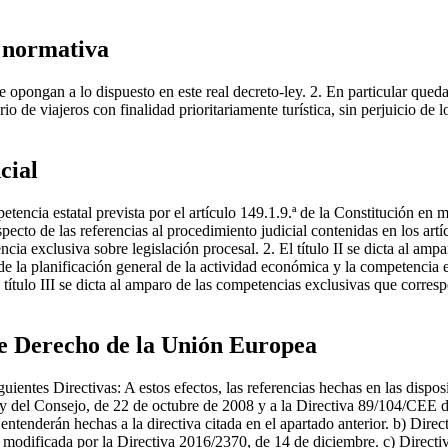
n normativa
e opongan a lo dispuesto en este real decreto-ley. 2. En particular qued
 de viajeros con finalidad prioritariamente turística, sin perjuicio de l
cial
mpetencia estatal prevista por el artículo 149.1.9.ª de la Constitución en
especto de las referencias al procedimiento judicial contenidas en los ar
cia exclusiva sobre legislación procesal. 2. El título II se dicta al ampa
e la planificación general de la actividad económica y la competencia ex
título III se dicta al amparo de las competencias exclusivas que correspo
de Derecho de la Unión Europea
uientes Directivas: A estos efectos, las referencias hechas en las dispos
 del Consejo, de 22 de octubre de 2008 y a la Directiva 89/104/CEE de
 entenderán hechas a la directiva citada en el apartado anterior. b) Di
o, modificada por la Directiva 2016/2370, de 14 de diciembre. c) Dire