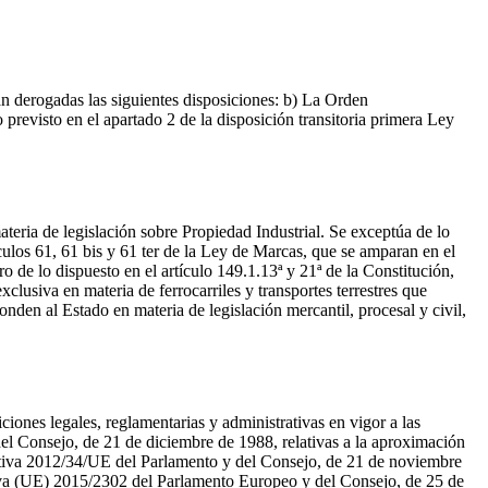
an derogadas las siguientes disposiciones: b) La Orden
o previsto en el apartado 2 de la disposición transitoria primera Ley
 materia de legislación sobre Propiedad Industrial. Se exceptúa de lo
tículos 61, 61 bis y 61 ter de la Ley de Marcas, que se amparan en el
ro de lo dispuesto en el artículo 149.1.13ª y 21ª de la Constitución,
clusiva en materia de ferrocarriles y transportes terrestres que
nden al Estado en materia de legislación mercantil, procesal y civil,
iciones legales, reglamentarias y administrativas en vigor a las
l Consejo, de 21 de diciembre de 1988, relativas a la aproximación
rectiva 2012/34/UE del Parlamento y del Consejo, de 21 de noviembre
ctiva (UE) 2015/2302 del Parlamento Europeo y del Consejo, de 25 de