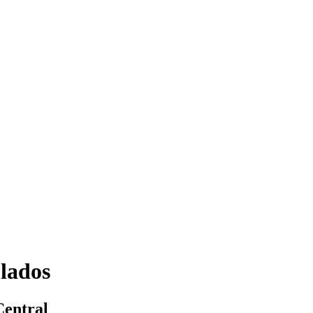
lados
Central