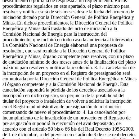
desistimiento o por falta de respuesta a un requerimiento. En los
procedimientos regulados en este apartado, el plazo máximo para
resolver y notificar será de seis meses desde la fecha del acuerdo de
iniciación dictado por la Dirección General de Política Energética y
Minas. En dichos procedimientos, la Dirección General de Política
Energética y Minas dará traslado del acto de iniciación a la
Comisión Nacional de Energía para la instrucción del
procedimiento, que incluirá en todo caso la audiencia al interesado.
La Comisión Nacional de Energía elaborará una propuesta de
resolución, que será remitida a la Dirección General de Política
Energética y Minas, órgano competente para resolver, con un plazo
de antelación mínimo de dos meses antes de la finalización del plazo
máximo para resolver y notificar la resolución. 3. La cancelación de
la inscripción de un proyecto en el Registro de preasignación será
comunicada por la Dirección General de Política Energética y Minas
al órgano competente y a la Comisión Nacional de Energía. Esta
cancelación supondrá la pérdida de los derechos asociados a la
inscripción en dicho registro, sin perjuicio de la posibilidad del
titular del proyecto o instalación de volver a solicitar la inscripción
en el Registro administrativo de preasignación de retribución
comenzando de nuevo el procedimiento. 4. La cancelación por
incumplimiento de la inscripción de un proyecto en el Registro de
pre-asignación supondrá la ejecución del aval depositado, de
acuerdo con el artículo 59 bis o 66 bis del Real Decreto 1955/2000,
de 1 de diciembre, o del previsto en el artículo 9 de este real decreto.