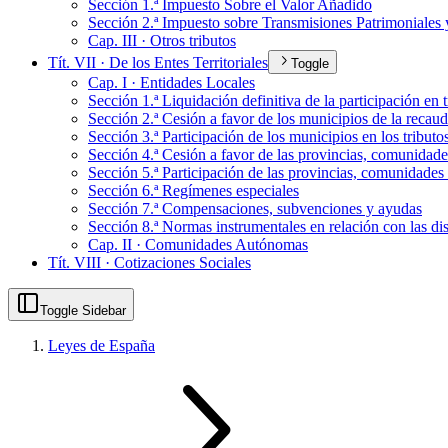
Sección 1.ª Impuesto Sobre el Valor Añadido
Sección 2.ª Impuesto sobre Transmisiones Patrimoniales
Cap. III · Otros tributos
Tít. VII · De los Entes Territoriales
Toggle
Cap. I · Entidades Locales
Sección 1.ª Liquidación definitiva de la participación en 
Sección 2.ª Cesión a favor de los municipios de la recau
Sección 3.ª Participación de los municipios en los tributo
Sección 4.ª Cesión a favor de las provincias, comunidade
Sección 5.ª Participación de las provincias, comunidades 
Sección 6.ª Regímenes especiales
Sección 7.ª Compensaciones, subvenciones y ayudas
Sección 8.ª Normas instrumentales en relación con las dis
Cap. II · Comunidades Autónomas
Tít. VIII · Cotizaciones Sociales
Toggle Sidebar
Leyes de España