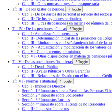
Cap. III · Otras normas de gestión presupuestaria
Tít. III · De los gastos de personal
Toggle
Cap. I · De los gastos del personal al servicio del sector 
Cap. II · De los regímenes retributivos
Cap. III · Otras disposiciones en materia de régimen del 
Tít. IV · De las pensiones públicas
Toggle
Cap. I · Actualización de pensiones
Cap. II · Determinación inicial de las pensiones del Régi
Cap. III · Limitaciones en el señalamiento inicial de las 
Cap. IV · Actualización y modificación de los valores de
Cap. V · Complementos por mínimos
Cap. VI · Otras disposiciones en materia de pensiones pú
Tít. V · De las operaciones financieras
Toggle
Cap. I · Deuda Pública
Cap. II · Avales Públicos y Otras Garantías
Cap. III · Relaciones del Estado con el Instituto de Crédi
Tít. VI · Normas Tributarias
Toggle
Cap. I · Impuestos Directos
Sección 1.ª Impuesto sobre la Renta de las Personas Físi
Sección 2.ª Impuesto sobre Sociedades
Sección 3.ª Impuestos Locales
Sección 4ª Impuesto sobre la Renta de no Residentes
Cap. II · Impuestos Indirectos