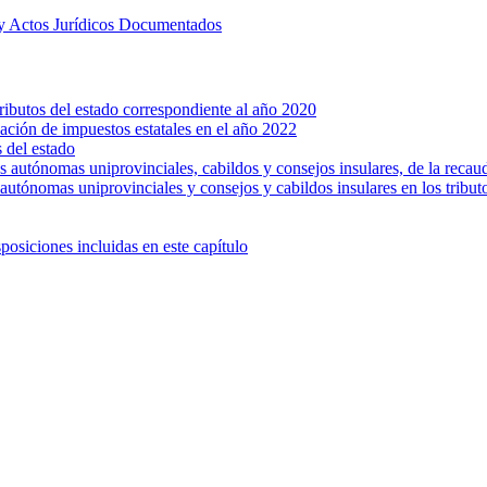
 y Actos Jurídicos Documentados
tributos del estado correspondiente al año 2020
dación de impuestos estatales en el año 2022
s del estado
s autónomas uniprovinciales, cabildos y consejos insulares, de la recau
autónomas uniprovinciales y consejos y cabildos insulares en los tribut
posiciones incluidas en este capítulo