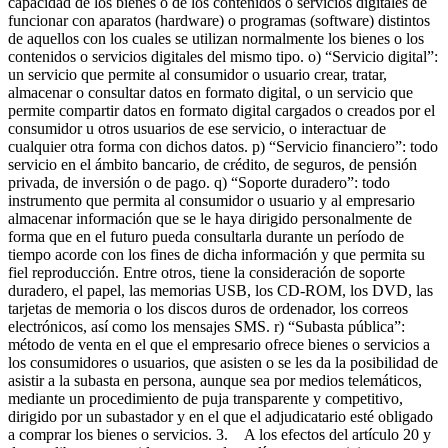
capacidad de los bienes o de los contenidos o servicios digitales de
funcionar con aparatos (hardware) o programas (software) distintos
de aquellos con los cuales se utilizan normalmente los bienes o los
contenidos o servicios digitales del mismo tipo. o) “Servicio digital”:
un servicio que permite al consumidor o usuario crear, tratar,
almacenar o consultar datos en formato digital, o un servicio que
permite compartir datos en formato digital cargados o creados por el
consumidor u otros usuarios de ese servicio, o interactuar de
cualquier otra forma con dichos datos. p) “Servicio financiero”: todo
servicio en el ámbito bancario, de crédito, de seguros, de pensión
privada, de inversión o de pago. q) “Soporte duradero”: todo
instrumento que permita al consumidor o usuario y al empresario
almacenar información que se le haya dirigido personalmente de
forma que en el futuro pueda consultarla durante un período de
tiempo acorde con los fines de dicha información y que permita su
fiel reproducción. Entre otros, tiene la consideración de soporte
duradero, el papel, las memorias USB, los CD-ROM, los DVD, las
tarjetas de memoria o los discos duros de ordenador, los correos
electrónicos, así como los mensajes SMS. r) “Subasta pública”:
método de venta en el que el empresario ofrece bienes o servicios a
los consumidores o usuarios, que asisten o se les da la posibilidad de
asistir a la subasta en persona, aunque sea por medios telemáticos,
mediante un procedimiento de puja transparente y competitivo,
dirigido por un subastador y en el que el adjudicatario esté obligado
a comprar los bienes o servicios. 3. A los efectos del artículo 20 y