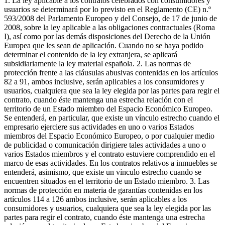
1. La ley aplicable a los contratos celebrados con consumidores y
usuarios se determinará por lo previsto en el Reglamento (CE) n.º
593/2008 del Parlamento Europeo y del Consejo, de 17 de junio de
2008, sobre la ley aplicable a las obligaciones contractuales (Roma
I), así como por las demás disposiciones del Derecho de la Unión
Europea que les sean de aplicación. Cuando no se haya podido
determinar el contenido de la ley extranjera, se aplicará
subsidiariamente la ley material española. 2. Las normas de
protección frente a las cláusulas abusivas contenidas en los artículos
82 a 91, ambos inclusive, serán aplicables a los consumidores y
usuarios, cualquiera que sea la ley elegida por las partes para regir el
contrato, cuando éste mantenga una estrecha relación con el
territorio de un Estado miembro del Espacio Económico Europeo.
Se entenderá, en particular, que existe un vínculo estrecho cuando el
empresario ejerciere sus actividades en uno o varios Estados
miembros del Espacio Económico Europeo, o por cualquier medio
de publicidad o comunicación dirigiere tales actividades a uno o
varios Estados miembros y el contrato estuviere comprendido en el
marco de esas actividades. En los contratos relativos a inmuebles se
entenderá, asimismo, que existe un vínculo estrecho cuando se
encuentren situados en el territorio de un Estado miembro. 3. Las
normas de protección en materia de garantías contenidas en los
artículos 114 a 126 ambos inclusive, serán aplicables a los
consumidores y usuarios, cualquiera que sea la ley elegida por las
partes para regir el contrato, cuando éste mantenga una estrecha