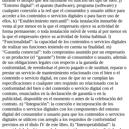
durante el tiempo que sea razonable en función del tipo de bien. j)
“Entorno digital”: el aparato (hardware), programa (software) y
cualquier conexión a la red que el consumidor y usuario utilice para
acceder a los contenidos o servicios digitales o para hacer uso de
ellos. k) “Establecimiento mercantil”: toda instalación inmueble de
venta al por menor en la que el empresario ejerce su actividad de
forma permanente; o toda instalación móvil de venta al por menor en
la que el empresario ejerce su actividad de forma habitual. l)
“Funcionalidad”: la capacidad de los contenidos o servicios digitales
de realizar sus funciones teniendo en cuenta su finalidad. m)
“Garantía comercial”: todo compromiso asumido por un empresario
o un productor (el “garante”) frente al consumidor o usuario, además
de sus obligaciones legales con respecto a la garantía de
conformidad, de reembolsar el precio pagado o de sustituir, reparar o
prestar un servicio de mantenimiento relacionado con el bien o el
contenido o servicio digital, en caso de que no se cumplan las
especificaciones o cualquier otro requisito no relacionado con la
conformidad del bien o del contenido o servicio digital con el
contrato, enunciados en la declaración de garantía o en la
publicidad, disponible en el momento o antes de la celebración del
contrato. n) “Integración”: la conexión e incorporación de los
contenidos o servicios digitales con los componentes del entorno
digital del consumidor o usuario para que los contenidos o servicios
digitales se utilicen con arreglo a los requisitos de conformidad
previstos en el título IV de este libro. ñ) “Interoperabilidad”: la