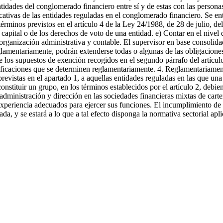
tidades del conglomerado financiero entre sí y de estas con las personas
icativas de las entidades reguladas en el conglomerado financiero. Se e
 términos previstos en el artículo 4 de la Ley 24/1988, de 28 de julio, 
l capital o de los derechos de voto de una entidad. e) Contar en el niv
rganización administrativa y contable. El supervisor en base consolid
glamentariamente, podrán extenderse todas o algunas de las obligacione
ue los supuestos de exención recogidos en el segundo párrafo del artícu
ecificaciones que se determinen reglamentariamente. 4. Reglamentariamen
evistas en el apartado 1, a aquellas entidades reguladas en las que una 
 constituir un grupo, en los términos establecidos por el artículo 2, debie
dministración y dirección en las sociedades financieras mixtas de cart
periencia adecuados para ejercer sus funciones. El incumplimiento de lo
ada, y se estará a lo que a tal efecto disponga la normativa sectorial ap