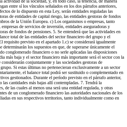
a actividad de la sociedad, y, en todo caso, la tenencia, de manera
ngan entre sí los vínculos señalados en los dos párrafos anteriores,
fectos de lo dispuesto en esta Ley, serán entidades reguladas las
toras de entidades de capital riesgo, las entidades gestoras de fondos
embros de la Unión Europea. c) Los organismos o empresas, tanto
, empresas de servicios de inversión, entidades aseguradoras y
storas de fondos de pensiones. 5. Se entenderá que las actividades en
alance total de las entidades del sector financiero del grupo y el
 El requisito previsto en el apartado 1.c) se considerará igualmente
 se determinarán los supuestos en que, de superarse únicamente el
rado conglomerado financiero o no serle aplicadas las disposiciones
dia más baja y el sector financiero más importante será el sector con la
se considerarán conjuntamente y las sociedades gestoras de
l grupo. Si estas últimas no pertenecieran exclusivamente a un sector
ntariamente, el balance total podrá ser sustituido o complementado en
tivos gestionados. Durante el período previsto en el párrafo anterior,
o las cantidades más bajas allí contempladas. 7. Tendrá la
, de las cuales al menos una será una entidad regulada, y otras
tentes de un conglomerado financiero las autoridades nacionales de los
iadas en sus respectivos territorios, tanto individualmente como en