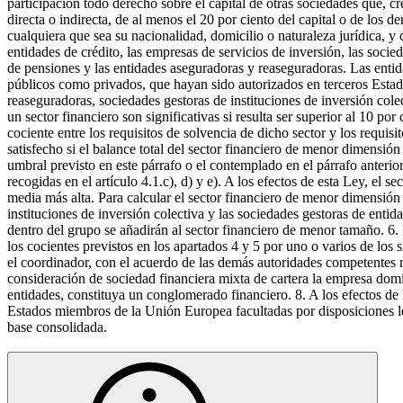
participación todo derecho sobre el capital de otras sociedades que, cr
directa o indirecta, de al menos el 20 por ciento del capital o de los 
cualquiera que sea su nacionalidad, domicilio o naturaleza jurídica, y 
entidades de crédito, las empresas de servicios de inversión, las socie
de pensiones y las entidades aseguradoras y reaseguradoras. Las ent
públicos como privados, que hayan sido autorizados en terceros Estado
reaseguradoras, sociedades gestoras de instituciones de inversión cole
un sector financiero son significativas si resulta ser superior al 10 por
cociente entre los requisitos de solvencia de dicho sector y los requisi
satisfecho si el balance total del sector financiero de menor dimensi
umbral previsto en este párrafo o el contemplado en el párrafo anterio
recogidas en el artículo 4.1.c), d) y e). A los efectos de esta Ley, el 
media más alta. Para calcular el sector financiero de menor dimensión 
instituciones de inversión colectiva y las sociedades gestoras de entid
dentro del grupo se añadirán al sector financiero de menor tamaño. 6.
los cocientes previstos en los apartados 4 y 5 por uno o varios de los 
el coordinador, con el acuerdo de las demás autoridades competentes re
consideración de sociedad financiera mixta de cartera la empresa domi
entidades, constituya un conglomerado financiero. 8. A los efectos de 
Estados miembros de la Unión Europea facultadas por disposiciones leg
base consolidada.