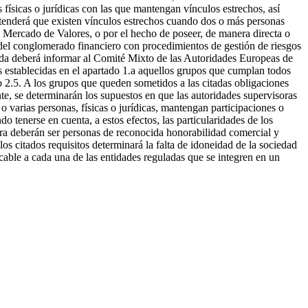
 físicas o jurídicas con las que mantengan vínculos estrechos, así
ntenderá que existen vínculos estrechos cuando dos o más personas
del Mercado de Valores, o por el hecho de poseer, de manera directa o
el del conglomerado financiero con procedimientos de gestión de riesgos
ada deberá informar al Comité Mixto de las Autoridades Europeas de
s establecidas en el apartado 1.a aquellos grupos que cumplan todos
lo 2.5. A los grupos que queden sometidos a las citadas obligaciones
te, se determinarán los supuestos en que las autoridades supervisoras
o varias personas, físicas o jurídicas, mantengan participaciones o
ndo tenerse en cuenta, a estos efectos, las particularidades de los
era deberán ser personas de reconocida honorabilidad comercial y
s citados requisitos determinará la falta de idoneidad de la sociedad
licable a cada una de las entidades reguladas que se integren en un