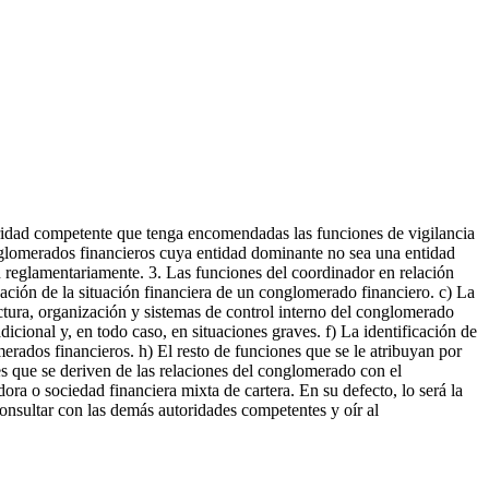
oridad competente que tenga encomendadas las funciones de vigilancia
onglomerados financieros cuya entidad dominante no sea una entidad
n reglamentariamente. 3. Las funciones del coordinador en relación
uación de la situación financiera de un conglomerado financiero. c) La
uctura, organización y sistemas de control interno del conglomerado
dicional y, en todo caso, en situaciones graves. f) La identificación de
merados financieros. h) El resto de funciones que se le atribuyan por
es que se deriven de las relaciones del conglomerado con el
ora o sociedad financiera mixta de cartera. En su defecto, lo será la
consultar con las demás autoridades competentes y oír al