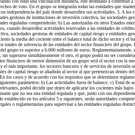
eando con estas una vinculación duradera, esté destinado a contribuir a l
derechos de voto. En el grupo se integrarán todas las entidades que mante
con independencia del país donde desarrollen sus actividades. 3. A los e
dades gestoras de instituciones de inversión colectiva, las sociedades ges
idades reguladas comprenderán: b) Las autorizadas en otros Estados mi
s, cuando desarrollen actividades reservadas a las entidades de crédito
ctiva, sociedades gestoras de entidades de capital riesgo y entidades ge
 ciento la media del cociente entre el balance total de dicho sector y el b
tos totales de solvencia de las entidades del sector financiero del grupo.
ón del grupo es superior a 6.000 millones de euros. Reglamentariamente,
r, sin superarse simultáneamente el otro, el grupo podrá no ser conside
sector financiero de menor dimensión de un grupo será el sector con la me
y el más importante, los sectores bancario y de servicios de inversión 
ades de capital riesgo se añadirán al sector al que pertenezcan dentro de
 En los casos y de acuerdo con los requisitos que se determinen reglame
siguientes parámetros: b) Las actividades fuera de balance. c) Total de ac
levantes, podrá decidir que dejen de aplicarse los cocientes más bajos 
nante que no sea una entidad regulada y que, junto con sus dependientes
lo establecido en los artículos 5 y siguientes, serán autoridades compe
ales o reglamentarias para supervisar a las entidades reguladas domicil