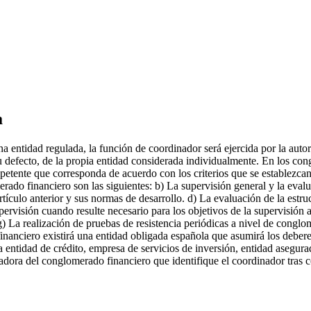
a
 entidad regulada, la función de coordinador será ejercida por la aut
su defecto, de la propia entidad considerada individualmente. En los c
mpetente que corresponda de acuerdo con los criterios que se establezca
rado financiero son las siguientes: b) La supervisión general y la eval
tículo anterior y sus normas de desarrollo. d) La evaluación de la estr
pervisión cuando resulte necesario para los objetivos de la supervisión a
 g) La realización de pruebas de resistencia periódicas a nivel de conglo
inanciero existirá una entidad obligada española que asumirá los deber
 entidad de crédito, empresa de servicios de inversión, entidad asegurad
radora del conglomerado financiero que identifique el coordinador tras 