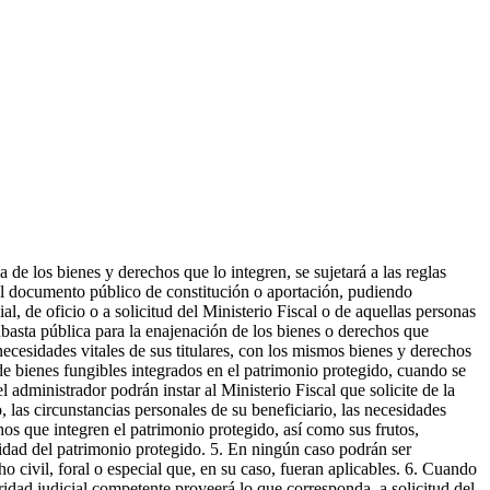
de los bienes y derechos que lo integren, se sujetará a las reglas
 el documento público de constitución o aportación, pudiendo
l, de oficio o a solicitud del Ministerio Fiscal o de aquellas personas
basta pública para la enajenación de los bienes o derechos que
necesidades vitales de sus titulares, con los mismos bienes y derechos
de bienes fungibles integrados en el patrimonio protegido, cuando se
l administrador podrán instar al Ministerio Fiscal que solicite de la
 las circunstancias personales de su beneficiario, las necesidades
hos que integren el patrimonio protegido, así como sus frutos,
ividad del patrimonio protegido. 5. En ningún caso podrán ser
 civil, foral o especial que, en su caso, fueran aplicables. 6. Cuando
ridad judicial competente proveerá lo que corresponda, a solicitud del