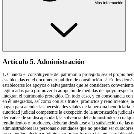
Más información
Artículo 5. Administración
1. Cuando el constituyente del patrimonio protegido sea el propio bene
establecidas en el documento público de constitución. 2. En los demás
establecerse los apoyos o salvaguardas que se consideren convenientes, 
legitimadas para promover la adopción de medidas de apoyo respecto de
integran el patrimonio protegido. En todo caso, y en consonancia con l
en él integrados, así como con sus frutos, productos y rendimientos, 
hagan para atender las necesidades vitales de la persona beneficiaria. 3
autoridad judicial competente la excepción de la autorización judicial
derivadas de su discapacidad, la solvencia del administrador o cualqui
rendimientos o productos, deberán destinarse a la satisfacción de las 
administradores las personas o entidades que no puedan ser curadores, 
no se pudiera designar administrador conforme a las reglas establecida