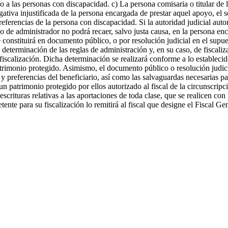
a las personas con discapacidad. c) La persona comisaria o titular de la 
ativa injustificada de la persona encargada de prestar aquel apoyo, el sol
eferencias de la persona con discapacidad. Si la autoridad judicial autor
rgo de administrador no podrá recaer, salvo justa causa, en la persona e
se constituirá en documento público, o por resolución judicial en el su
 determinación de las reglas de administración y, en su caso, de fiscal
iscalización. Dicha determinación se realizará conforme a lo establecido
atrimonio protegido. Asimismo, el documento público o resolución judici
y preferencias del beneficiario, así como las salvaguardas necesarias par
 patrimonio protegido por ellos autorizado al fiscal de la circunscripc
scrituras relativas a las aportaciones de toda clase, que se realicen con
ente para su fiscalización lo remitirá al fiscal que designe el Fiscal G