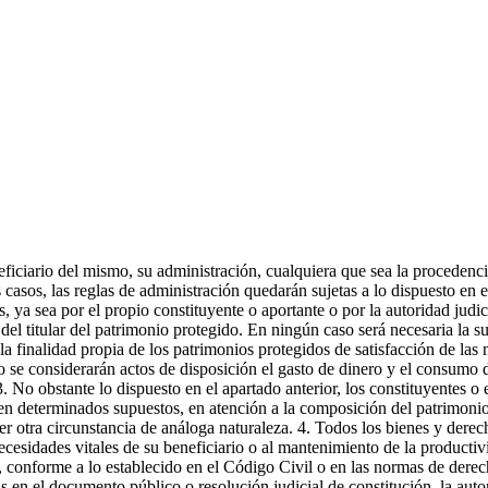
ficiario del mismo, su administración, cualquiera que sea la procedencia 
 casos, las reglas de administración quedarán sujetas a lo dispuesto en
ya sea por el propio constituyente o aportante o por la autoridad judicia
l titular del patrimonio protegido. En ningún caso será necesaria la su
a finalidad propia de los patrimonios protegidos de satisfacción de las 
no se considerarán actos de disposición el gasto de dinero y el consumo 
. No obstante lo dispuesto en el apartado anterior, los constituyentes o e
 en determinados supuestos, en atención a la composición del patrimonio,
er otra circunstancia de análoga naturaleza. 4. Todos los bienes y derec
necesidades vitales de su beneficiario o al mantenimiento de la product
conforme a lo establecido en el Código Civil o en las normas de derecho
s en el documento público o resolución judicial de constitución, la auto