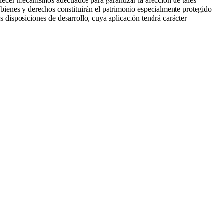
ablecer mecanismos adecuados para garantizar la afección de tales
es bienes y derechos constituirán el patrimonio especialmente protegido
s disposiciones de desarrollo, cuya aplicación tendrá carácter