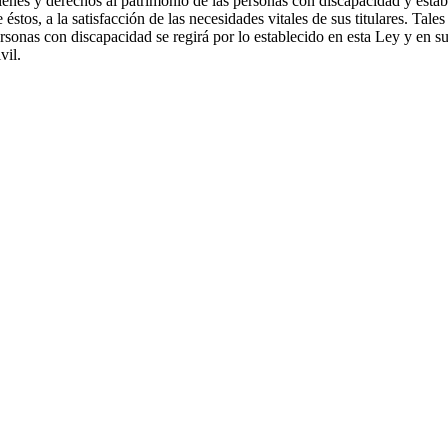
e bienes y derechos al patrimonio de las personas con discapacidad y est
éstos, a la satisfacción de las necesidades vitales de sus titulares. Tal
rsonas con discapacidad se regirá por lo establecido en esta Ley y en su
vil.