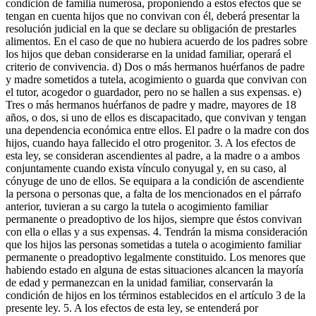
condición de familia numerosa, proponiendo a estos efectos que se
tengan en cuenta hijos que no convivan con él, deberá presentar la
resolución judicial en la que se declare su obligación de prestarles
alimentos. En el caso de que no hubiera acuerdo de los padres sobre
los hijos que deban considerarse en la unidad familiar, operará el
criterio de convivencia. d) Dos o más hermanos huérfanos de padre
y madre sometidos a tutela, acogimiento o guarda que convivan con
el tutor, acogedor o guardador, pero no se hallen a sus expensas. e)
Tres o más hermanos huérfanos de padre y madre, mayores de 18
años, o dos, si uno de ellos es discapacitado, que convivan y tengan
una dependencia económica entre ellos. El padre o la madre con dos
hijos, cuando haya fallecido el otro progenitor. 3. A los efectos de
esta ley, se consideran ascendientes al padre, a la madre o a ambos
conjuntamente cuando exista vínculo conyugal y, en su caso, al
cónyuge de uno de ellos. Se equipara a la condición de ascendiente
la persona o personas que, a falta de los mencionados en el párrafo
anterior, tuvieran a su cargo la tutela o acogimiento familiar
permanente o preadoptivo de los hijos, siempre que éstos convivan
con ella o ellas y a sus expensas. 4. Tendrán la misma consideración
que los hijos las personas sometidas a tutela o acogimiento familiar
permanente o preadoptivo legalmente constituido. Los menores que
habiendo estado en alguna de estas situaciones alcancen la mayoría
de edad y permanezcan en la unidad familiar, conservarán la
condición de hijos en los términos establecidos en el artículo 3 de la
presente ley. 5. A los efectos de esta ley, se entenderá por