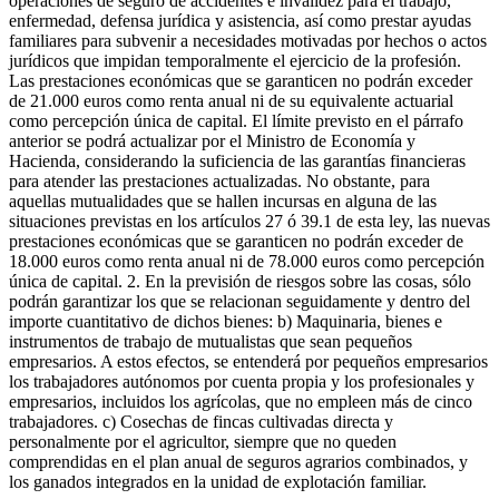
operaciones de seguro de accidentes e invalidez para el trabajo,
enfermedad, defensa jurídica y asistencia, así como prestar ayudas
familiares para subvenir a necesidades motivadas por hechos o actos
jurídicos que impidan temporalmente el ejercicio de la profesión.
Las prestaciones económicas que se garanticen no podrán exceder
de 21.000 euros como renta anual ni de su equivalente actuarial
como percepción única de capital. El límite previsto en el párrafo
anterior se podrá actualizar por el Ministro de Economía y
Hacienda, considerando la suficiencia de las garantías financieras
para atender las prestaciones actualizadas. No obstante, para
aquellas mutualidades que se hallen incursas en alguna de las
situaciones previstas en los artículos 27 ó 39.1 de esta ley, las nuevas
prestaciones económicas que se garanticen no podrán exceder de
18.000 euros como renta anual ni de 78.000 euros como percepción
única de capital. 2. En la previsión de riesgos sobre las cosas, sólo
podrán garantizar los que se relacionan seguidamente y dentro del
importe cuantitativo de dichos bienes: b) Maquinaria, bienes e
instrumentos de trabajo de mutualistas que sean pequeños
empresarios. A estos efectos, se entenderá por pequeños empresarios
los trabajadores autónomos por cuenta propia y los profesionales y
empresarios, incluidos los agrícolas, que no empleen más de cinco
trabajadores. c) Cosechas de fincas cultivadas directa y
personalmente por el agricultor, siempre que no queden
comprendidas en el plan anual de seguros agrarios combinados, y
los ganados integrados en la unidad de explotación familiar.