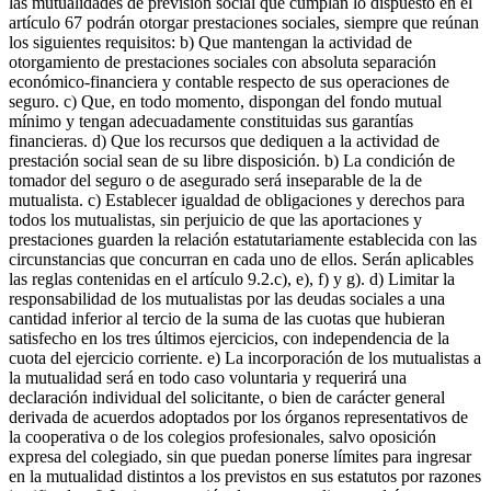
las mutualidades de previsión social que cumplan lo dispuesto en el
artículo 67 podrán otorgar prestaciones sociales, siempre que reúnan
los siguientes requisitos: b) Que mantengan la actividad de
otorgamiento de prestaciones sociales con absoluta separación
económico-financiera y contable respecto de sus operaciones de
seguro. c) Que, en todo momento, dispongan del fondo mutual
mínimo y tengan adecuadamente constituidas sus garantías
financieras. d) Que los recursos que dediquen a la actividad de
prestación social sean de su libre disposición. b) La condición de
tomador del seguro o de asegurado será inseparable de la de
mutualista. c) Establecer igualdad de obligaciones y derechos para
todos los mutualistas, sin perjuicio de que las aportaciones y
prestaciones guarden la relación estatutariamente establecida con las
circunstancias que concurran en cada uno de ellos. Serán aplicables
las reglas contenidas en el artículo 9.2.c), e), f) y g). d) Limitar la
responsabilidad de los mutualistas por las deudas sociales a una
cantidad inferior al tercio de la suma de las cuotas que hubieran
satisfecho en los tres últimos ejercicios, con independencia de la
cuota del ejercicio corriente. e) La incorporación de los mutualistas a
la mutualidad será en todo caso voluntaria y requerirá una
declaración individual del solicitante, o bien de carácter general
derivada de acuerdos adoptados por los órganos representativos de
la cooperativa o de los colegios profesionales, salvo oposición
expresa del colegiado, sin que puedan ponerse límites para ingresar
en la mutualidad distintos a los previstos en sus estatutos por razones