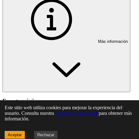
Más información
En esta página
Este sitio web utiliza cookies para mejorar la experiencia del
usuario. Consulta nuestra
Política de privacidad
para obtener más
Artículo 64. Concepto y requisitos
información.
Artículo 65. Ámbito de cobertura y prestaciones
Artículo 66. Ampliación de prestaciones
Artículo 67. Fondo mutual y garantías financieras
Aceptar
Rechazar
Artículo 68. Normas aplicables