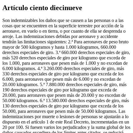
Artículo ciento diecinueve
Son indemnizables los daños que se causen a las personas o a las
cosas que se encuentren en la superficie terrestre por acción de la
aeronave, en vuelo o en tierra, o por cuanto de ella se desprenda o
arroje. Las indemnizaciones debidas por aeronave y accidente
tendrán las limitaciones siguientes: 2.ª Para aeronaves de peso bruto
mayor de 500 kilogramos y hasta 1.000 kilogramos, 660.000
derechos especiales de giro. 3.ª 660.000 derechos especiales de giro,
más 520 derechos especiales de giro por kilogramo que exceda de
los 1.000, para aeronaves que pesen más de 1.000 y no excedan de
6.000 kilogramos. 4.ª 3.260.000 derechos especiales de giro, más
330 derechos especiales de giro por kilogramo que exceda de los
6.000, para aeronaves que pesen más de 6.000 y no excedan de
20.000 kilogramos. 5.ª 7.880.000 derechos especiales de giro, más
190 derechos especiales de giro por kilogramo que exceda de
20.000, para aeronaves que pesen más de 20.000 y no excedan de
50.000 kilogramos. 6.ª 13.580.000 derechos especiales de giro, más
130 derechos especiales de giro por kilogramo que exceda de los
50.000, para aeronaves que pesen más de 50.000 kilogramos. Las
indemnizaciones por muerte o lesiones de personas se ajustarán a lo
dispuesto en el artículo 1 de este Real Decreto, incrementadas en un
20 por 100. Si fuesen varios los perjudicados y la suma global de los
daños causados excediera de los límites antes citados, se reducirá