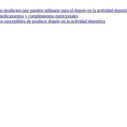
 los productos que pueden utilizarse para el dopaje en la actividad deport
, medicamentos y complementos nutricionales
os susceptibles de producir dopaje en la actividad deportiva