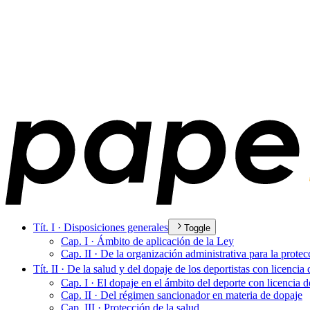
Tít. I · Disposiciones generales
Toggle
Cap. I · Ámbito de aplicación de la Ley
Cap. II · De la organización administrativa para la protec
Tít. II · De la salud y del dopaje de los deportistas con licencia
Cap. I · El dopaje en el ámbito del deporte con licencia d
Cap. II · Del régimen sancionador en materia de dopaje
Cap. III · Protección de la salud