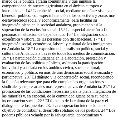
marco de la política agraria comunitaria y que impulse la
competitividad de nuestra agricultura en el ámbito europeo e
internacional. 14.º La cohesión social, mediante un eficaz sistema de
bienestar público, con especial atención a los colectivos y zonas más
desfavorecidos social y económicamente, para facilitar su
integración plena en la sociedad andaluza, propiciando así la
superación de la exclusión social. 15.º La especial atención a las
personas en situación de dependencia. 16.º La integración social,
económica y laboral de las personas con discapacidad. 17.º La
integración social, económica, laboral y cultural de los inmigrantes
en Andalucía. 18.º La expresión del pluralismo político, social y
cultural de Andalucía a través de todos los medios de comunicación.
19.º La participación ciudadana en la elaboración, prestación y
evaluación de las políticas públicas, así como la participación
individual y asociada en los ámbitos cívico, social, cultural,
económico y político, en aras de una democracia social avanzada y
participativa. 20.º El diálogo y la concertación social, reconociendo
la función relevante que para ello cumplen las organizaciones
sindicales y empresariales más representativas de Andalucía. 21.º La
promoción de las condiciones necesarias para la plena integración de
las minorías y, en especial, de la comunidad gitana para su plena
incorporación social. 22.º El fomento de la cultura de la paz y el
diálogo entre los pueblos. 23.º La cooperación internacional con el
objetivo de contribuir al desarrollo solidario de los pueblos. 24.º Los
poderes públicos velarán por la salvaguarda, conocimiento y