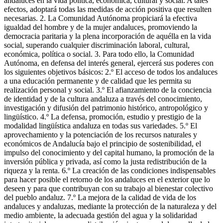
andaluces en la vida política, económica, cultural y social. A tales
efectos, adoptará todas las medidas de acción positiva que resulten
necesarias. 2. La Comunidad Autónoma propiciará la efectiva
igualdad del hombre y de la mujer andaluces, promoviendo la
democracia paritaria y la plena incorporación de aquélla en la vida
social, superando cualquier discriminación laboral, cultural,
económica, política o social. 3. Para todo ello, la Comunidad
Autónoma, en defensa del interés general, ejercerá sus poderes con
los siguientes objetivos básicos: 2.º El acceso de todos los andaluces
a una educación permanente y de calidad que les permita su
realización personal y social. 3.º El afianzamiento de la conciencia
de identidad y de la cultura andaluza a través del conocimiento,
investigación y difusión del patrimonio histórico, antropológico y
lingüístico. 4.º La defensa, promoción, estudio y prestigio de la
modalidad lingüística andaluza en todas sus variedades. 5.º El
aprovechamiento y la potenciación de los recursos naturales y
económicos de Andalucía bajo el principio de sostenibilidad, el
impulso del conocimiento y del capital humano, la promoción de la
inversión pública y privada, así como la justa redistribución de la
riqueza y la renta. 6.º La creación de las condiciones indispensables
para hacer posible el retorno de los andaluces en el exterior que lo
deseen y para que contribuyan con su trabajo al bienestar colectivo
del pueblo andaluz. 7.º La mejora de la calidad de vida de los
andaluces y andaluzas, mediante la protección de la naturaleza y del
medio ambiente, la adecuada gestión del agua y la solidaridad