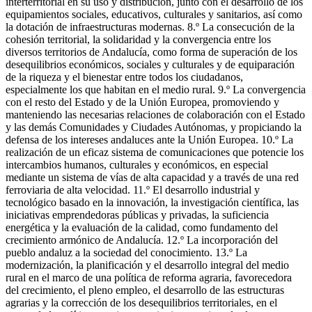
interterritorial en su uso y distribución, junto con el desarrollo de los
equipamientos sociales, educativos, culturales y sanitarios, así como
la dotación de infraestructuras modernas. 8.º La consecución de la
cohesión territorial, la solidaridad y la convergencia entre los
diversos territorios de Andalucía, como forma de superación de los
desequilibrios económicos, sociales y culturales y de equiparación
de la riqueza y el bienestar entre todos los ciudadanos,
especialmente los que habitan en el medio rural. 9.º La convergencia
con el resto del Estado y de la Unión Europea, promoviendo y
manteniendo las necesarias relaciones de colaboración con el Estado
y las demás Comunidades y Ciudades Autónomas, y propiciando la
defensa de los intereses andaluces ante la Unión Europea. 10.º La
realización de un eficaz sistema de comunicaciones que potencie los
intercambios humanos, culturales y económicos, en especial
mediante un sistema de vías de alta capacidad y a través de una red
ferroviaria de alta velocidad. 11.º El desarrollo industrial y
tecnológico basado en la innovación, la investigación científica, las
iniciativas emprendedoras públicas y privadas, la suficiencia
energética y la evaluación de la calidad, como fundamento del
crecimiento armónico de Andalucía. 12.º La incorporación del
pueblo andaluz a la sociedad del conocimiento. 13.º La
modernización, la planificación y el desarrollo integral del medio
rural en el marco de una política de reforma agraria, favorecedora
del crecimiento, el pleno empleo, el desarrollo de las estructuras
agrarias y la corrección de los desequilibrios territoriales, en el