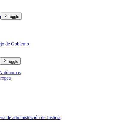
a
Toggle
sejo de Gobierno
Toggle
s Autónomas
uropea
ia de administración de Justicia