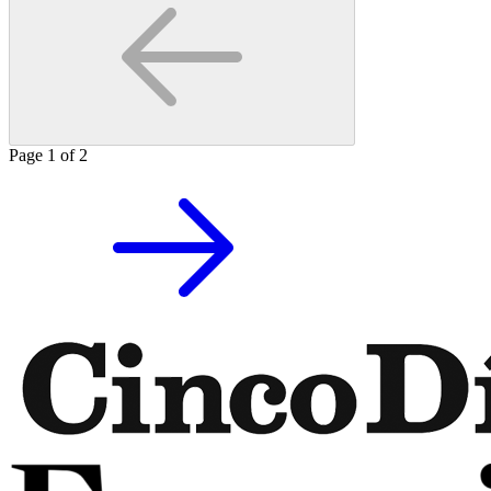
Page
1
of
2