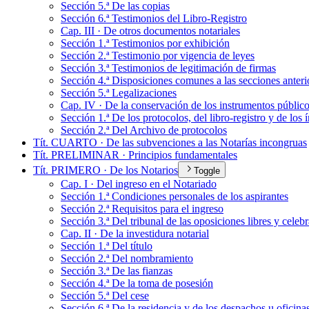
Sección 5.ª De las copias
Sección 6.ª Testimonios del Libro-Registro
Cap. III · De otros documentos notariales
Sección 1.ª Testimonios por exhibición
Sección 2.ª Testimonio por vigencia de leyes
Sección 3.ª Testimonios de legitimación de firmas
Sección 4.ª Disposiciones comunes a las secciones anteri
Sección 5.ª Legalizaciones
Cap. IV · De la conservación de los instrumentos públic
Sección 1.ª De los protocolos, del libro-registro y de los 
Sección 2.ª Del Archivo de protocolos
Tít. CUARTO · De las subvenciones a las Notarías incongruas
Tít. PRELIMINAR · Principios fundamentales
Tít. PRIMERO · De los Notarios
Toggle
Cap. I · Del ingreso en el Notariado
Sección 1.ª Condiciones personales de los aspirantes
Sección 2.ª Requisitos para el ingreso
Sección 3.ª Del tribunal de las oposiciones libres y celeb
Cap. II · De la investidura notarial
Sección 1.ª Del título
Sección 2.ª Del nombramiento
Sección 3.ª De las fianzas
Sección 4.ª De la toma de posesión
Sección 5.ª Del cese
Sección 6.ª De la residencia y de los despachos u oficinas