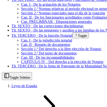
Cap. I · De la actuación de los Notarios
Sección 1.ª Normas relativas al período electoral en gene
Sección 2.ª Normas especiales para el día de la votación
Cap. II · De los funcionarios acreditados como Fedatarios
Cap. PRELIMINAR · Disposiciones generales
Tít. SEXTO · De las correcciones disciplinarias
Tít. SEXTO · De las pensiones y auxilios a las familias de los N
Tít. TERCERO · De la función Notarial
Toggle
Cap. I · De la jurisdicción notarial
Cap. II · Reparto de documentos
Sección 1.ª Del derecho a la libre elección de Notario
Sección 2.ª Del turno de documentos
Cap. III · De las incompatibilidades
CAPITULO IV · Del derecho a la elección de Notario
Tít. TERCERO · De la Junta de Patronato de la Mutualidad Not
Toggle Sidebar
Leyes de España