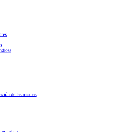
ores
os
índices
ración de las mismas
 notariales