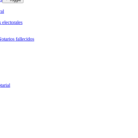
ral
 electorales
otarios fallecidos
arial