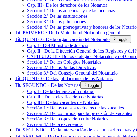
Cap. III · De los derechos de los Notarios
Sección 1.ª De las ausencias y de las licencias
Sección 2.ª De las sustituciones
Sección 3.ª De las jubilaciones
Sección 4.ª De las prerrogativas y honores de los Notario
Tít. PRIMERO · De la Mutualidad Notarial en general
Tít. QUINTO · De la organización del Notariado
Toggle
Cap. I · Del Ministro de Justicia
Cap. II · De la Dirección General de los Registros y del
CAPITULO III · De los Colegios Notariales y del Conse
Sección 1.ª De los Colegios Notariales
Sección 2.ª De las Juntas Directivas
Sección 3.ª Del Consejo General del Notariado
Tít. QUINTO · De las jubilaciones de los Notarios
Tít. SEGUNDO · De las Notarías
Toggle
Cap. I · De la demarcación notarial
Cap. II · De la clasificación de Notarías
Cap. III · De las vacantes de Notarías
Sección 1.ª De las causas y efectos de las vacantes
Sección 2.ª De los turnos para la provisión de vacantes
Sección 3.ª De la oposición entre Notarios
Sección 4.ª De la excedencia
Tít. SEGUNDO · De la intervención de las Juntas directivas y C
Tít. SÉPTIMO · De las becas para hijos y huérfanos de Notari