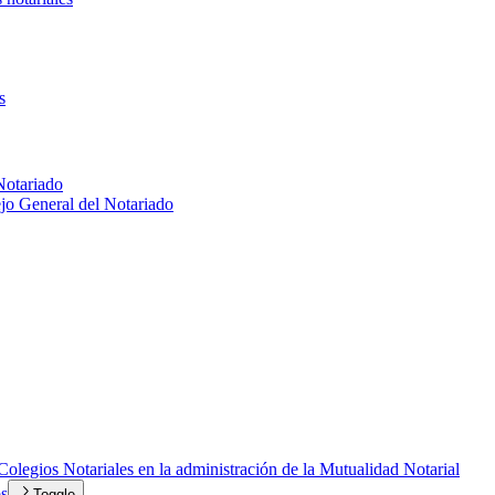
s
 Notariado
jo General del Notariado
olegios Notariales en la administración de la Mutualidad Notarial
os
Toggle