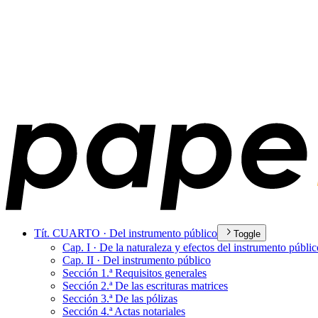
Tít. CUARTO · Del instrumento público
Toggle
Cap. I · De la naturaleza y efectos del instrumento públic
Cap. II · Del instrumento público
Sección 1.ª Requisitos generales
Sección 2.ª De las escrituras matrices
Sección 3.ª De las pólizas
Sección 4.ª Actas notariales