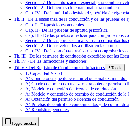
Sección 1.ª De la autorización especial para conducir ve
Sección 2.ª Del permiso internacional para conducir
Cap. IV · De la nulidad o lesividad y pérdida de vigencia
Tít. II · De la enseñanza de la conducción y de las pruebas de a
Cap. I · Disposiciones generales
Cap. II · De las pruebas de aptitud psicofísica
Cap. III · De las pruebas a realizar para comprobar los 
Sección 1.ª De las pruebas a realizar para comprobar los
Sección 2.ª De los vehículos a utilizar en las pruebas
Cap. IV · De las pruebas a realizar para comprobar los co
Tít. III · De los permisos de conducción expedidos por las Escu
Tít. IV · De las infracciones y sanciones
Tít. V · Del Registro de Conductores e Infractores
Toggle
1. Capacidad Visual
A) Condiciones que debe reunir el personal examinador
A) Cuadro de pruebas a realizar para obtener permiso o 
A) Modelo y contenido de licencia de conducción
A) Modelo y contenido de permiso de conducción de la
A) Obtención del permiso o licencia de conducción
A) Pruebas de control de conocimientos y de control de 
A) Requisitos generales
Toggle Sidebar