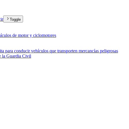
ir
Toggle
hículos de motor y ciclomotores
ita para conducir vehículos que transporten mercancías peligrosas
e la Guardia Civil