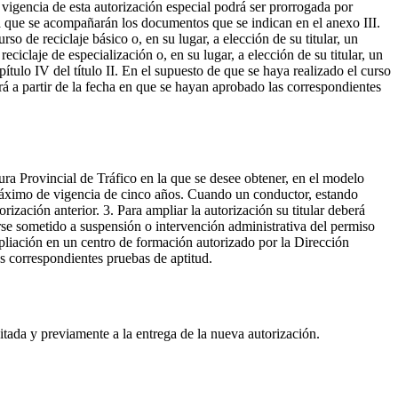
 vigencia de esta autorización especial podrá ser prorrogada por
 la que se acompañarán los documentos que se indican en el anexo III.
so de reciclaje básico o, en su lugar, a elección de su titular, un
ciclaje de especialización o, en su lugar, a elección de su titular, un
ítulo IV del título II. En el supuesto de que se haya realizado el curso
rá a partir de la fecha en que se hayan aprobado las correspondientes
tura Provincial de Tráfico en la que se desee obtener, en el modelo
o máximo de vigencia de cinco años. Cuando un conductor, estando
rización anterior. 3. Para ampliar la autorización su titular deberá
arse sometido a suspensión o intervención administrativa del permiso
mpliación en un centro de formación autorizado por la Dirección
las correspondientes pruebas de aptitud.
citada y previamente a la entrega de la nueva autorización.