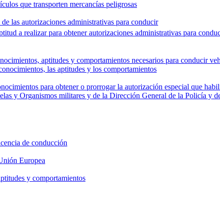
hículos que transporten mercancías peligrosas
 de las autorizaciones administrativas para conducir
ptitud a realizar para obtener autorizaciones administrativas para conduc
conocimientos, aptitudes y comportamientos necesarios para conducir ve
 conocimientos, las aptitudes y los comportamientos
nocimientos para obtener o prorrogar la autorización especial que habil
elas y Organismos militares y de la Dirección General de la Policía y d
licencia de conducción
 Unión Europea
aptitudes y comportamientos