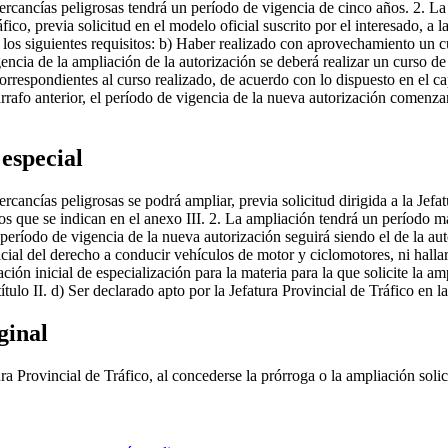
ercancías peligrosas tendrá un período de vigencia de cinco años. 2. La
fico, previa solicitud en el modelo oficial suscrito por el interesado, a
r los siguientes requisitos: b) Haber realizado con aprovechamiento un cur
ncia de la ampliación de la autorización se deberá realizar un curso de re
orrespondientes al curso realizado, de acuerdo con lo dispuesto en el cap
rrafo anterior, el período de vigencia de la nueva autorización comenza
 especial
cancías peligrosas se podrá ampliar, previa solicitud dirigida a la Jefa
ntos que se indican en el anexo III. 2. La ampliación tendrá un períod
período de vigencia de la nueva autorización seguirá siendo el de la auto
udicial del derecho a conducir vehículos de motor y ciclomotores, ni hall
ón inicial de especialización para la materia para la que solicite la a
ítulo II. d) Ser declarado apto por la Jefatura Provincial de Tráfico en 
ginal
tura Provincial de Tráfico, al concederse la prórroga o la ampliación soli