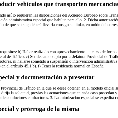
nducir vehículos que transporten mercancías
ando así lo requieran las disposiciones del Acuerdo Europeo sobre Trans
ión administrativa especial que habilite para ello. 2. Dicha autorizaci
o de que se trate, deberá llevarla consigo su titular, en unión del corr
s requisitos: b) Haber realizado con aprovechamiento un curso de formac
al de Tráfico. c) Ser declarado apto por la Jefatura Provincial de Tráfi
otores, ni hallarse sometido a suspensión o intervención administrativa 
en el artículo 45.1.b). f) Tener la residencia normal en España.
especial y documentación a presentar
ra Provincial de Tráfico en la que se desee obtener, en el modelo oficia
se dirija la solicitud, previas las actuaciones que en cada caso procedan
ro de conductores e infractores. 3. La autorización especial se expedirá
special y prórroga de la misma