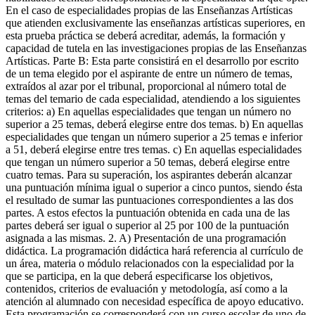
En el caso de especialidades propias de las Enseñanzas Artísticas
que atienden exclusivamente las enseñanzas artísticas superiores, en
esta prueba práctica se deberá acreditar, además, la formación y
capacidad de tutela en las investigaciones propias de las Enseñanzas
Artísticas. Parte B: Esta parte consistirá en el desarrollo por escrito
de un tema elegido por el aspirante de entre un número de temas,
extraídos al azar por el tribunal, proporcional al número total de
temas del temario de cada especialidad, atendiendo a los siguientes
criterios: a) En aquellas especialidades que tengan un número no
superior a 25 temas, deberá elegirse entre dos temas. b) En aquellas
especialidades que tengan un número superior a 25 temas e inferior
a 51, deberá elegirse entre tres temas. c) En aquellas especialidades
que tengan un número superior a 50 temas, deberá elegirse entre
cuatro temas. Para su superación, los aspirantes deberán alcanzar
una puntuación mínima igual o superior a cinco puntos, siendo ésta
el resultado de sumar las puntuaciones correspondientes a las dos
partes. A estos efectos la puntuación obtenida en cada una de las
partes deberá ser igual o superior al 25 por 100 de la puntuación
asignada a las mismas. 2. A) Presentación de una programación
didáctica. La programación didáctica hará referencia al currículo de
un área, materia o módulo relacionados con la especialidad por la
que se participa, en la que deberá especificarse los objetivos,
contenidos, criterios de evaluación y metodología, así como a la
atención al alumnado con necesidad específica de apoyo educativo.
Esta programación se corresponderá con un curso escolar de uno de