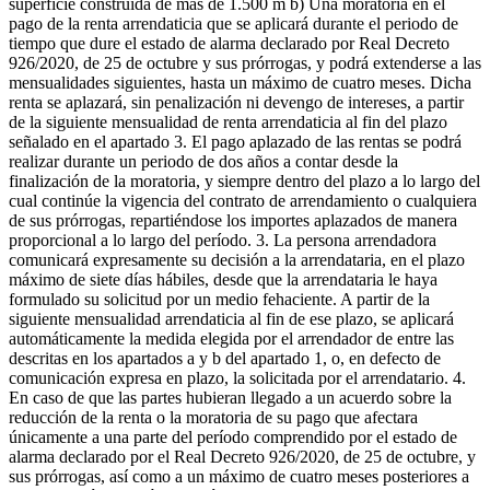
superficie construida de más de 1.500 m b) Una moratoria en el
pago de la renta arrendaticia que se aplicará durante el periodo de
tiempo que dure el estado de alarma declarado por Real Decreto
926/2020, de 25 de octubre y sus prórrogas, y podrá extenderse a las
mensualidades siguientes, hasta un máximo de cuatro meses. Dicha
renta se aplazará, sin penalización ni devengo de intereses, a partir
de la siguiente mensualidad de renta arrendaticia al fin del plazo
señalado en el apartado 3. El pago aplazado de las rentas se podrá
realizar durante un periodo de dos años a contar desde la
finalización de la moratoria, y siempre dentro del plazo a lo largo del
cual continúe la vigencia del contrato de arrendamiento o cualquiera
de sus prórrogas, repartiéndose los importes aplazados de manera
proporcional a lo largo del período. 3. La persona arrendadora
comunicará expresamente su decisión a la arrendataria, en el plazo
máximo de siete días hábiles, desde que la arrendataria le haya
formulado su solicitud por un medio fehaciente. A partir de la
siguiente mensualidad arrendaticia al fin de ese plazo, se aplicará
automáticamente la medida elegida por el arrendador de entre las
descritas en los apartados a y b del apartado 1, o, en defecto de
comunicación expresa en plazo, la solicitada por el arrendatario. 4.
En caso de que las partes hubieran llegado a un acuerdo sobre la
reducción de la renta o la moratoria de su pago que afectara
únicamente a una parte del período comprendido por el estado de
alarma declarado por el Real Decreto 926/2020, de 25 de octubre, y
sus prórrogas, así como a un máximo de cuatro meses posteriores a