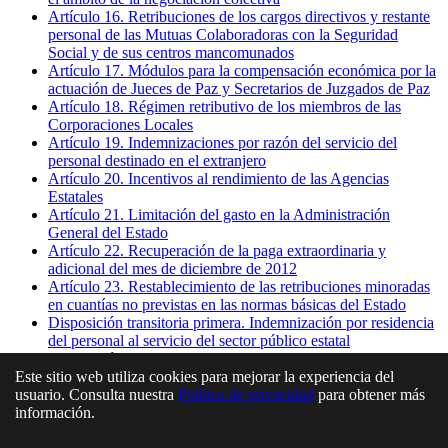
Artículo 16. Retribuciones de los cargos directivos y restante
personal de las Mutuas Colaboradoras con la Seguridad
Social y de sus centros mancomunados
Artículo 17. Módulos para la compensación económica por la
actuación de Jueces de Paz y Secretarios de Juzgados de Paz
Artículo 18. Régimen retributivo de los miembros de las
Corporaciones Locales
Artículo 19. Indemnizaciones por razón del servicio del
personal destinado en el extranjero
Artículo 20. Incentivos al rendimiento de las Agencias
Estatales
Artículo 21. Limitación del gasto en la Administración
General del Estado
Artículo 22. Recuperación de la paga extraordinaria y
adicional del mes de diciembre de 2012
Artículo 23. Restablecimiento de las retribuciones minoradas
en cuantías no previstas en las normas básicas del Estado
Disposición transitoria primera. Indemnización por residencia
del personal al servicio del sector público estatal
Disposición transitoria segunda. Complementos personales y
Este sitio web utiliza cookies para mejorar la experiencia del
transitorios
usuario. Consulta nuestra
Política de privacidad
para obtener más
Disposición transitoria tercera. Efectos económicos de las
información.
disposiciones contempladas en esta norma
Disposición final primera. Título competencial