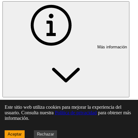
Más información
En esta página
Este sitio web utiliza cookies para mejorar la experiencia del
usuario. Consulta nuestra
Política de privacidad
para obtener más
información.
Artículo 1. Orientaciones de política energética
Artículo 2. Comisión de Cooperación entre el Ministerio para
la Transición Ecológica y la Comisión Nacional de los
Aceptar
Rechazar
Mercados y la Competencia