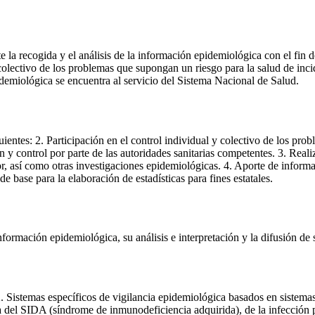
 la recogida y el análisis de la información epidemiológica con el fin d
 colectivo de los problemas que supongan un riesgo para la salud de incid
demiológica se encuentra al servicio del Sistema Nacional de Salud.
ientes: 2. Participación en el control individual y colectivo de los pro
n y control por parte de las autoridades sanitarias competentes. 3. Reali
, así como otras investigaciones epidemiológicas. 4. Aporte de informac
de base para la elaboración de estadísticas para fines estatales.
información epidemiológica, su análisis e interpretación y la difusión d
. Sistemas específicos de vigilancia epidemiológica basados en sistemas
gica del SIDA (síndrome de inmunodeficiencia adquirida), de la infecci