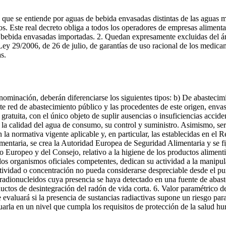
 lo que se entiende por aguas de bebida envasadas distintas de las aguas 
tos. Este real decreto obliga a todos los operadores de empresas aliment
de bebida envasadas importadas. 2. Quedan expresamente excluidas del ám
 Ley 29/2006, de 26 de julio, de garantías de uso racional de los medica
s.
denominación, deberán diferenciarse los siguientes tipos: b) De abasteci
e red de abastecimiento público y las procedentes de este origen, envas
 gratuita, con el único objeto de suplir ausencias o insuficiencias accid
e la calidad del agua de consumo, su control y suministro. Asimismo, será
en la normativa vigente aplicable y, en particular, las establecidas en e
alimentaria, se crea la Autoridad Europea de Seguridad Alimentaria y se fi
 Europeo y del Consejo, relativo a la higiene de los productos aliment
 los organismos oficiales competentes, dedican su actividad a la manipula
ividad o concentración no pueda considerarse despreciable desde el punt
 radionucleidos cuya presencia se haya detectado en una fuente de aba
productos de desintegración del radón de vida corta. 6. Valor paramétrico d
aluará si la presencia de sustancias radiactivas supone un riesgo para
uarla en un nivel que cumpla los requisitos de protección de la salud hu