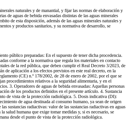
minerales naturales y de manantial, y fijar las normas de elaboración y
arias de aguas de bebida envasadas distintas de las aguas minerales
bito de esta disposición, además de las aguas minerales naturales y
mentos y productos sanitarios, y su normativa de desarrollo, se
miento público preparadas: En el supuesto de tener dicha procedencia.
adas conforme a la normativa que regula los materiales en contacto
entales de la red pública, que deben cumplir el Real Decreto 3/2023, de
n de aplicación a los efectos previstos en este real decreto, en la
l Reglamento (CE) n.º 178/2002, de 28 de enero de 2002, por el que se
jan procedimientos relativos a la seguridad alimentaria, y en el
icios. 3. Operadores de aguas de bebida envasadas: Aquellas personas
ción de los productos definidos en el presente artículo. 4. Sustancia
o de vista de la protección radiológica. 5. Dosis indicativa (DI):
stecimiento de agua destinada al consumo humano, ya sean de origen
e las sustancias radiactivas: valor de las sustancias radiactivas en aguas
 la salud humana que exige tomar medidas y, si es necesario, se
mana desde el punto de vista de la protección radiológica.