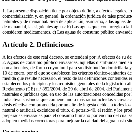
1. La presente disposición tiene por objeto definir, a efectos legales,
comercialización y, en general, la ordenación jurídica de tales produc
naturales y de manantial. Será de aplicación, asimismo, a las aguas 
de manantial, las siguientes aguas: b) Las aguas que, con arreglo a la
consideren medicamentos. c) Las aguas de consumo público envasada
Artículo 2. Definiciones
A los efectos de este real decreto, se entenderá por: A efectos de su 
2. Aguas de consumo público envasadas: aquellas distribuidas mediant
con alimentos, de forma coyuntural para su distribución domiciliaria y
10 de enero, por el que se establecen los criterios técnico-sanitarios d
medida que resulte necesario, el resto de las definiciones contenidas 
establecen los principios y los requisitos generales de la legislación 
Reglamento (CE) n.º 852/2004, de 29 de abril de 2004, del Parlamento
naturales o jurídicas que, en uso de las autorizaciones concedidas por
radiactiva: sustancia que contiene uno o más radionucleidos y cuya act
dosis efectiva comprometida por un año de ingesta debida a todos los
natural o artificial, excluidos el tritio, el potasio-40, el radón y los 
preparadas envasadas para el consumo humano por encima del cual se ev
adopten medidas correctoras para mejorar la calidad del agua hasta sit
En esta página