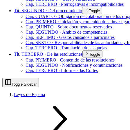
Cap. TERCERO · Prerrogativas e incompatibilidades
Tít. SEGUNDO · Del procedimiento
Toggle
Cap. CUARTO · Obligación de colaboración de los orga
Cap. PRIMERO · Iniciación y contenido de la investigac
Cap. QUINTO · Sobre documentos reservados
Cap. SEGUNDO · Ámbito de competencias
Cap. SÉPTIMO · Gastos causados a particulares
Cap. SEXTO · Responsabilidades de las autoridades y f
Cap. TERCERO · Tramitación de las quejas
Tít. TERCERO · De las resoluciones
Toggle
Cap. PRIMERO · Contenido de las resoluciones
Cap. SEGUNDO · Notificaciones y comunicaciones
Cap. TERCERO · Informe a las Cortes
Toggle Sidebar
Leyes de España