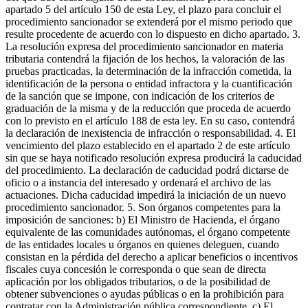
apartado 5 del artículo 150 de esta Ley, el plazo para concluir el
procedimiento sancionador se extenderá por el mismo periodo que
resulte procedente de acuerdo con lo dispuesto en dicho apartado. 3.
La resolución expresa del procedimiento sancionador en materia
tributaria contendrá la fijación de los hechos, la valoración de las
pruebas practicadas, la determinación de la infracción cometida, la
identificación de la persona o entidad infractora y la cuantificación
de la sanción que se impone, con indicación de los criterios de
graduación de la misma y de la reducción que proceda de acuerdo
con lo previsto en el artículo 188 de esta ley. En su caso, contendrá
la declaración de inexistencia de infracción o responsabilidad. 4. El
vencimiento del plazo establecido en el apartado 2 de este artículo
sin que se haya notificado resolución expresa producirá la caducidad
del procedimiento. La declaración de caducidad podrá dictarse de
oficio o a instancia del interesado y ordenará el archivo de las
actuaciones. Dicha caducidad impedirá la iniciación de un nuevo
procedimiento sancionador. 5. Son órganos competentes para la
imposición de sanciones: b) El Ministro de Hacienda, el órgano
equivalente de las comunidades autónomas, el órgano competente
de las entidades locales u órganos en quienes deleguen, cuando
consistan en la pérdida del derecho a aplicar beneficios o incentivos
fiscales cuya concesión le corresponda o que sean de directa
aplicación por los obligados tributarios, o de la posibilidad de
obtener subvenciones o ayudas públicas o en la prohibición para
contratar con la Administración pública correspondiente. c) El