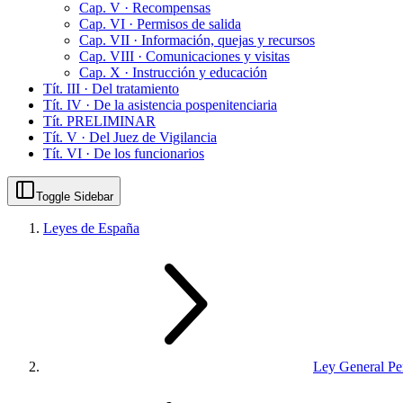
Cap. V · Recompensas
Cap. VI · Permisos de salida
Cap. VII · Información, quejas y recursos
Cap. VIII · Comunicaciones y visitas
Cap. X · Instrucción y educación
Tít. III · Del tratamiento
Tít. IV · De la asistencia pospenitenciaria
Tít. PRELIMINAR
Tít. V · Del Juez de Vigilancia
Tít. VI · De los funcionarios
Toggle Sidebar
Leyes de España
Ley General Pen