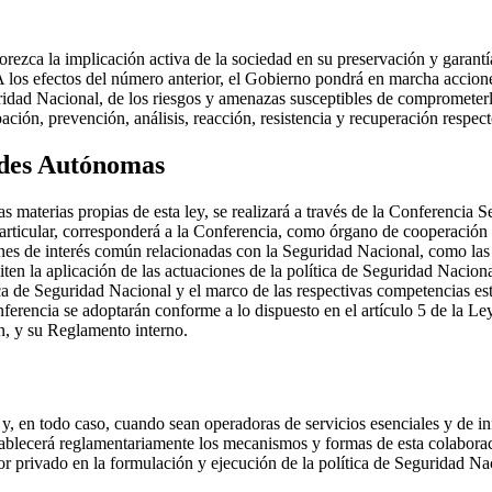
ca la implicación activa de la sociedad en su preservación y garantía, 
2. A los efectos del número anterior, el Gobierno pondrá en marcha accio
uridad Nacional, de los riesgos y amenazas susceptibles de comprometerl
ación, prevención, análisis, reacción, resistencia y recuperación respec
ades Autónomas
aterias propias de esta ley, se realizará a través de la Conferencia Sec
articular, corresponderá a la Conferencia, como órgano de cooperación
ones de interés común relacionadas con la Seguridad Nacional, como las 
en la aplicación de las actuaciones de la política de Seguridad Naciona
tica de Seguridad Nacional y el marco de las respectivas competencias e
erencia se adoptarán conforme a lo dispuesto en el artículo 5 de la L
, y su Reglamento interno.
 y, en todo caso, cuando sean operadoras de servicios esenciales y de in
tablecerá reglamentariamente los mecanismos y formas de esta colabor
r privado en la formulación y ejecución de la política de Seguridad Na