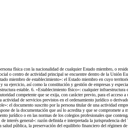
persona física con la nacionalidad de cualquier Estado miembro, o reside
ial o centro de actividad principal se encuentre dentro de la Unión Eur
 «Estado miembro de establecimiento»: el Estado miembro en cuyo territorio
 su ejercicio, así como la constitución y gestión de empresas y especial
ructura estable. 6. «Establecimiento físico»: cualquier infraestructura e
autoridad competente que se exija, con carácter previo, para el acceso a 
a actividad de servicios previstos en el ordenamiento jurídico o derivado
le»: el documento suscrito por la persona titular de una actividad empre
ispone de la documentación que así lo acredita y que se compromete a m
to jurídico o en las normas de los colegios profesionales que contenga 
 de interés general»: razón definida e interpretada la jurisprudencia de
 la salud pública, la preservación del equilibrio financiero del régimen de