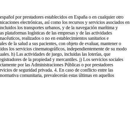
o español por prestadores establecidos en España o en cualquier otro
icaciones electrónicas, así como los recursos y servicios asociados en
, incluidos los transportes urbanos, y de la navegación marítima y
las plataformas logísticas de las empresas y de las actividades
rmacéuticos, realizados o no en establecimientos sanitarios e
les de la salud a sus pacientes, con objeto de evaluar, mantener o
cluidos los servicios cinematográficos, independientemente de su modo
les. h) Las actividades de juego, incluidas las loterías, que
egistradores de la propiedad y mercantiles. j) Los servicios sociales
rectamente por las Administraciones Públicas o por prestadores
vicios de seguridad privada. 4. En caso de conflicto entre las
 normativa comunitaria, prevalecerán estas últimas en aquellos