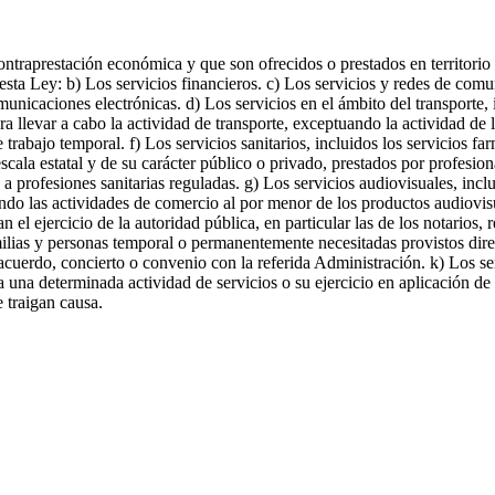
contraprestación económica y que son ofrecidos o prestados en territori
a Ley: b) Los servicios financieros. c) Los servicios y redes de comun
comunicaciones electrónicas. d) Los servicios en el ámbito del transporte
ra llevar a cabo la actividad de transporte, exceptuando la actividad de 
trabajo temporal. f) Los servicios sanitarios, incluidos los servicios fa
la estatal y de su carácter público o privado, prestados por profesiona
s a profesiones sanitarias reguladas. g) Los servicios audiovisuales, in
ndo las actividades de comercio al por menor de los productos audiovisua
l ejercicio de la autoridad pública, en particular las de los notarios, r
 familias y personas temporal o permanentemente necesitadas provistos di
acuerdo, concierto o convenio con la referida Administración. k) Los ser
a una determinada actividad de servicios o su ejercicio en aplicación de
 traigan causa.