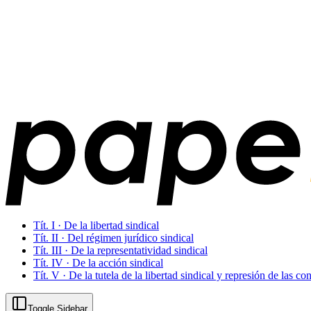
Tít. I · De la libertad sindical
Tít. II · Del régimen jurídico sindical
Tít. III · De la representatividad sindical
Tít. IV · De la acción sindical
Tít. V · De la tutela de la libertad sindical y represión de las co
Toggle Sidebar