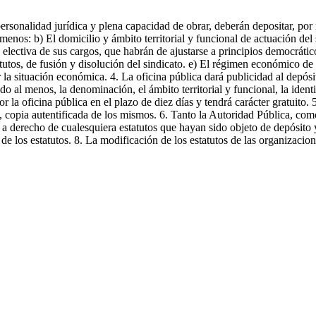
personalidad jurídica y plena capacidad de obrar, deberán depositar, por
 menos: b) El domicilio y ámbito territorial y funcional de actuación de
electiva de sus cargos, que habrán de ajustarse a principios democrático
tutos, de fusión y disolución del sindicato. e) El régimen económico de 
 la situación económica. 4. La oficina pública dará publicidad al depósi
o al menos, la denominación, el ámbito territorial y funcional, la ident
r la oficina pública en el plazo de diez días y tendrá carácter gratuito.
te, copia autentificada de los mismos. 6. Tanto la Autoridad Pública, com
 derecho de cualesquiera estatutos que hayan sido objeto de depósito y 
 de los estatutos. 8. La modificación de los estatutos de las organizacio